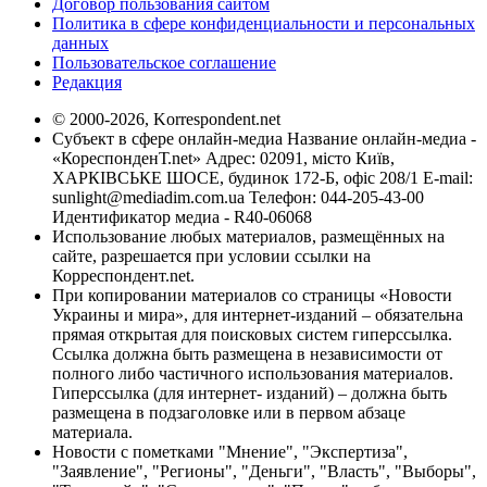
Договор пользования сайтом
Политика в сфере конфиденциальности и персональных
данных
Пользовательское соглашение
Редакция
© 2000-2026, Korrespondent.net
Субъект в сфере онлайн-медиа Название онлайн-медиа -
«КореспонденТ.net» Адрес: 02091, місто Київ,
ХАРКІВСЬКЕ ШОСЕ, будинок 172-Б, офіс 208/1 E-mail:
sunlight@mediadim.com.ua
Телефон: 044-205-43-00
Идентификатор медиа - R40-06068
Использование любых материалов, размещённых на
сайте, разрешается при условии ссылки на
Корреспондент.net.
При копировании материалов со страницы «Новости
Украины и мира», для интернет-изданий – обязательна
прямая открытая для поисковых систем гиперссылка.
Ссылка должна быть размещена в независимости от
полного либо частичного использования материалов.
Гиперссылка (для интернет- изданий) – должна быть
размещена в подзаголовке или в первом абзаце
материала.
Новости с пометками "Мнение", "Экспертиза",
"Заявление", "Регионы", "Деньги", "Власть", "Выборы",