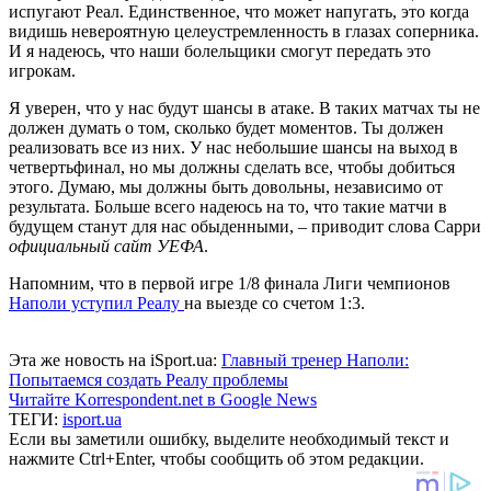
испугают Реал. Единственное, что может напугать, это когда
видишь невероятную целеустремленность в глазах соперника.
И я надеюсь, что наши болельщики смогут передать это
игрокам.
Я уверен, что у нас будут шансы в атаке. В таких матчах ты не
должен думать о том, сколько будет моментов. Ты должен
реализовать все из них. У нас небольшие шансы на выход в
четвертьфинал, но мы должны сделать все, чтобы добиться
этого. Думаю, мы должны быть довольны, независимо от
результата. Больше всего надеюсь на то, что такие матчи в
будущем станут для нас обыденными, – приводит слова Сарри
официальный сайт УЕФА
.
Напомним, что в первой игре 1/8 финала Лиги чемпионов
Наполи уступил Реалу
на выезде со счетом 1:3.
Эта же новость на iSport.ua:
Главный тренер Наполи:
Попытаемся создать Реалу проблемы
Читайте Korrespondent.net в Google News
ТЕГИ:
isport.ua
Если вы заметили ошибку, выделите необходимый текст и
нажмите Ctrl+Enter, чтобы сообщить об этом редакции.