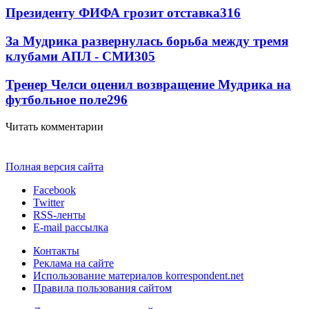
Президенту ФИФА грозит отставка
316
За Мудрика развернулась борьба между тремя
клубами АПЛ - СМИ
305
Тренер Челси оценил возвращение Мудрика на
футбольное поле
296
Читать комментарии
Полная версия сайта
Facebook
Twitter
RSS-ленты
E-mail рассылка
Контакты
Реклама на сайте
Использование материалов korrespondent.net
Правила пользования сайтом