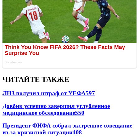
ЧИТАЙТЕ ТАКЖЕ
ЛНЗ получил штраф от УЕФА
597
Довбик успешно завершил углубленное
медицинское обследование
550
Президент ФИФА собрал экстренное совещание
из-за кризисной ситуации
408