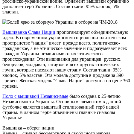
российско-украинской войне. Орнамент вышивки органично
дополняет герб Украины. Состав ткани: 95% хлопок, 5%
эластан.
Вышиванка Слава Нации
пропогандирует объединительную
идею. В современном украинском социально-политическом
пространстве “нация“ имеет, прежде всего, политическо-
гражданское, а не этническое значение и подразумевает всех
граждан Украины независимо от их этнического
происхождения. Эти вышиванки для украинцев, русских,
белорусов, молдаван, гагаузов и всех других этнических
групп, которые населяют нашу страну. Состав ткани: 95%
хлопок, 5% эластан. Эта модель доступна в продаже за 390
гривен. Женская модель “Слава Нации“ доступна по цене 360
гривен.
Поло с вышивкой Независимые
было создана к 25-летию
Независимости Украины. Основным элементом в данной
футболке является вышитый стилизованный герб нашей
страны. В данном гербе объединены главные символы
Украины:
Вышивка – оберег нации
Калина – символ бессмертного и свободного народа