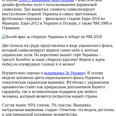
дизайн футболки поло с использованием украинской
символики. Три вышитых элемента символизируют
выступления сборной Украины в самых престижных
футбольных турнирах – финальных стадиях Евро-2016 во
Франции, Евро-2012 в Украине и Польше, а также ЧМ-2006 в
Германии.
Две полосы на груди представлены в виде украинского флага,
который символизирует мирное синее небо и золотые
украинские поля. На воротнике вышит герб Украины –
тризуб. Болейте за нашу сборную красиво! Верим и ждем
побед на изумрудных газонах и в жизни!
Изумительно хороша и
вышиванка За Украину
. В основу
модели заложены цвета национального флага Украины и
тематическая украинская вышивка. Футболка с украинским
орнаментом станет как прекрасным дополнением Вашего
гардероба, так и великолепным подарком для любого
человека, который является патриотом нашей страны.
Состав ткани: 95% хлопок, 5% эластан. Вышивка:
натуральная машинная, гладью. Отметим, эта модель доступна
и для прекрасной половины человечества.