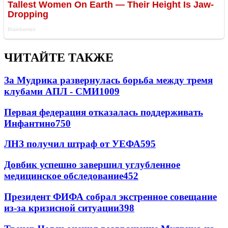
ЧИТАЙТЕ ТАКЖЕ
За Мудрика развернулась борьба между тремя
клубами АПЛ - СМИ
1009
Первая федерация отказалась поддерживать
Инфантино
750
ЛНЗ получил штраф от УЕФА
595
Довбик успешно завершил углубленное
медицинское обследование
452
Президент ФИФА собрал экстренное совещание
из-за кризисной ситуации
398