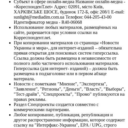
Субъект в сфере онлайн-медиа Название онлайн-медиа -
«КореспонденТ.net» Адрес: 02091, місто Київ,
ХАРКІВСЬКЕ ШОСЕ, будинок 172-Б, офіс 208/1 E-mail:
sunlight@mediadim.com.ua
Телефон: 044-205-43-00
Идентификатор медиа - R40-06068
Использование любых материалов, размещённых на
сайте, разрешается при условии ссылки на
Корреспондент.net.
При копировании материалов со страницы «Новости
Украины и мира», для интернет-изданий – обязательна
прямая открытая для поисковых систем гиперссылка.
Ссылка должна быть размещена в независимости от
полного либо частичного использования материалов.
Гиперссылка (для интернет- изданий) – должна быть
размещена в подзаголовке или в первом абзаце
материала.
Новости с пометками "Мнение", "Экспертиза",
"Заявление", "Регионы", "Деньги", "Власть", "Выборы",
"Тест-драйв", "Спецпроекты", "Промо" публикуются на
правах рекламы.
Раздел Спецпроекты создается совместно с
коммерческими партнерами.
Любое копирование, публикация, републикация и
другое распространение информации, которое содержит
ссылку на "Интерфакс-Украина", EPA / UPG, строго