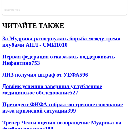
ЧИТАЙТЕ ТАКЖЕ
За Мудрика развернулась борьба между тремя
клубами АПЛ - СМИ
1010
Первая федерация отказалась поддерживать
Инфантино
753
ЛНЗ получил штраф от УЕФА
596
Довбик успешно завершил углубленное
медицинское обследование
527
Президент ФИФА собрал экстренное совещание
из-за кризисной ситуации
399
Тренер Челси оценил возвращение Мудрика на
футбольное поле
288