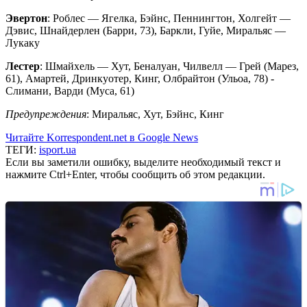
Эвертон
: Роблес — Ягелка, Бэйнс, Пеннингтон, Холгейт —
Дэвис, Шнайдерлен (Барри, 73), Баркли, Гуйе, Миральяс —
Лукаку
Лестер
: Шмайхель — Хут, Беналуан, Чилвелл — Грей (Марез,
61), Амартей, Дринкуотер, Кинг, Олбрайтон (Ульоа, 78) -
Слимани, Варди (Муса, 61)
Предупреждения
: Миральяс, Хут, Бэйнс, Кинг
Читайте Korrespondent.net в Google News
ТЕГИ:
isport.ua
Если вы заметили ошибку, выделите необходимый текст и
нажмите Ctrl+Enter, чтобы сообщить об этом редакции.