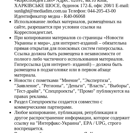
«КореспонденТ.net» Адрес: 02091, місто Київ,
ХАРКІВСЬКЕ ШОСЕ, будинок 172-Б, офіс 208/1 E-mail:
sunlight@mediadim.com.ua
Телефон: 044-205-43-00
Идентификатор медиа - R40-06068
Использование любых материалов, размещённых на
сайте, разрешается при условии ссылки на
Корреспондент.net.
При копировании материалов со страницы «Новости
Украины и мира», для интернет-изданий – обязательна
прямая открытая для поисковых систем гиперссылка.
Ссылка должна быть размещена в независимости от
полного либо частичного использования материалов.
Гиперссылка (для интернет- изданий) – должна быть
размещена в подзаголовке или в первом абзаце
материала.
Новости с пометками "Мнение", "Экспертиза",
"Заявление", "Регионы", "Деньги", "Власть", "Выборы",
"Тест-драйв", "Спецпроекты", "Промо" публикуются на
правах рекламы.
Раздел Спецпроекты создается совместно с
коммерческими партнерами.
Любое копирование, публикация, републикация и
другое распространение информации, которое содержит
ссылку на "Интерфакс-Украина", EPA / UPG, строго
воспрещается.