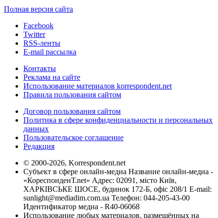
Полная версия сайта
Facebook
Twitter
RSS-ленты
E-mail рассылка
Контакты
Реклама на сайте
Использование материалов korrespondent.net
Правила пользования сайтом
Договор пользования сайтом
Политика в сфере конфиденциальности и персональных
данных
Пользовательское соглашение
Редакция
© 2000-2026, Korrespondent.net
Субъект в сфере онлайн-медиа Название онлайн-медиа -
«КореспонденТ.net» Адрес: 02091, місто Київ,
ХАРКІВСЬКЕ ШОСЕ, будинок 172-Б, офіс 208/1 E-mail:
sunlight@mediadim.com.ua
Телефон: 044-205-43-00
Идентификатор медиа - R40-06068
Использование любых материалов, размещённых на