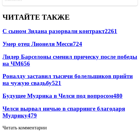
ЧИТАЙТЕ ТАКЖЕ
С сыном Зидана разорвали контракт
2261
Умер отец Лионеля Месси
724
Лидер Барселоны сменил прическу после победы
на ЧМ
656
Роналду заставил тысячи болельщиков прийти
на чужую свадьбу
521
Будущее Мудрика в Челси под вопросом
480
Челси вырвал ничью в спарринге благодаря
Мудрику
479
Читать комментарии