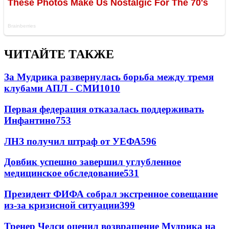
ЧИТАЙТЕ ТАКЖЕ
За Мудрика развернулась борьба между тремя
клубами АПЛ - СМИ
1010
Первая федерация отказалась поддерживать
Инфантино
753
ЛНЗ получил штраф от УЕФА
596
Довбик успешно завершил углубленное
медицинское обследование
531
Президент ФИФА собрал экстренное совещание
из-за кризисной ситуации
399
Тренер Челси оценил возвращение Мудрика на