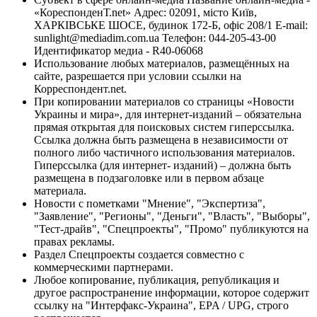
«КореспонденТ.net» Адрес: 02091, місто Київ,
ХАРКІВСЬКЕ ШОСЕ, будинок 172-Б, офіс 208/1 E-mail:
sunlight@mediadim.com.ua
Телефон: 044-205-43-00
Идентификатор медиа - R40-06068
Использование любых материалов, размещённых на
сайте, разрешается при условии ссылки на
Корреспондент.net.
При копировании материалов со страницы «Новости
Украины и мира», для интернет-изданий – обязательна
прямая открытая для поисковых систем гиперссылка.
Ссылка должна быть размещена в независимости от
полного либо частичного использования материалов.
Гиперссылка (для интернет- изданий) – должна быть
размещена в подзаголовке или в первом абзаце
материала.
Новости с пометками "Мнение", "Экспертиза",
"Заявление", "Регионы", "Деньги", "Власть", "Выборы",
"Тест-драйв", "Спецпроекты", "Промо" публикуются на
правах рекламы.
Раздел Спецпроекты создается совместно с
коммерческими партнерами.
Любое копирование, публикация, републикация и
другое распространение информации, которое содержит
ссылку на "Интерфакс-Украина", EPA / UPG, строго