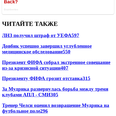
ЧИТАЙТЕ ТАКЖЕ
ЛНЗ получил штраф от УЕФА
597
Довбик успешно завершил углубленное
медицинское обследование
550
Президент ФИФА собрал экстренное совещание
из-за кризисной ситуации
407
Президенту ФИФА грозит отставка
315
За Мудрика развернулась борьба между тремя
клубами АПЛ - СМИ
305
Тренер Челси оценил возвращение Мудрика на
футбольное поле
296