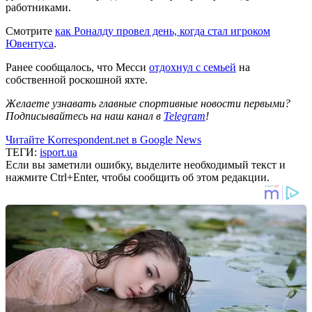
работниками.
Смотрите
как Роналду провел день, когда стал игроком
Ювентуса
.
Ранее сообщалось, что Месси
отдохнул с семьей
на
собственной роскошной яхте.
Желаете узнавать главные спортивные новости первыми?
Подписывайтесь на наш канал в
Telegram
!
Читайте Korrespondent.net в Google News
ТЕГИ:
isport.ua
Если вы заметили ошибку, выделите необходимый текст и
нажмите Ctrl+Enter, чтобы сообщить об этом редакции.