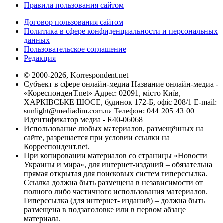
Правила пользования сайтом
Договор пользования сайтом
Политика в сфере конфиденциальности и персональных
данных
Пользовательское соглашение
Редакция
© 2000-2026, Korrespondent.net
Субъект в сфере онлайн-медиа Название онлайн-медиа -
«КореспонденТ.net» Адрес: 02091, місто Київ,
ХАРКІВСЬКЕ ШОСЕ, будинок 172-Б, офіс 208/1 E-mail:
sunlight@mediadim.com.ua
Телефон: 044-205-43-00
Идентификатор медиа - R40-06068
Использование любых материалов, размещённых на
сайте, разрешается при условии ссылки на
Корреспондент.net.
При копировании материалов со страницы «Новости
Украины и мира», для интернет-изданий – обязательна
прямая открытая для поисковых систем гиперссылка.
Ссылка должна быть размещена в независимости от
полного либо частичного использования материалов.
Гиперссылка (для интернет- изданий) – должна быть
размещена в подзаголовке или в первом абзаце
материала.