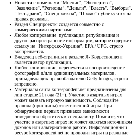
Новости с пометками "Мнение", "Экспертиза",
"Заявление", "Регионы", "Деньги", "Власть", "Выборы",
"Тест-драйв", "Спецпроекты", "Промо" публикуются на
правах рекламы.
Раздел Спецпроекты создается совместно с
коммерческими партнерами.
Любое копирование, публикация, републикация и
другое распространение информации, которое содержит
ссылку на "Интерфакс-Украина", EPA / UPG, строго
воспрещается.
Владелец веб-страницы в разделе Я- Корреспондент
является автор публикации.
Любое копирование, перепечатка и воспроизведение
фотографий и/или аудиовизуальных материалов,
принадлежащих правообладателю Getty Images, строго
запрещено.
Материалы сайта korrespondent.net предназначены для
лиц старше 21 года (21+). Участие в азартных играх
может вызвать игровую зависимость. Соблюдайте
правила (принципы) ответственной игры. При
обнаружении первых признаков зависимости
немедленно обратитесь к специалисту. Помните, что
участие в азартных играх не может являться источником
доходов или альтернативой работе. Информационный
ресурс korrespondent.net не проводит игры на реальные