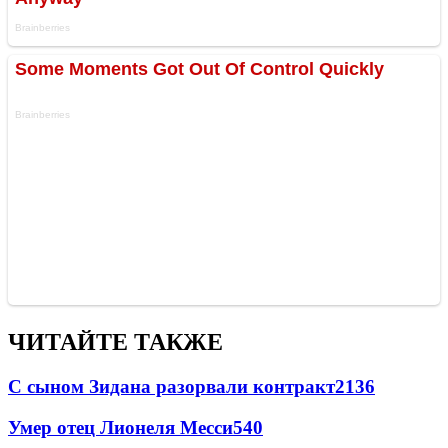
ЧИТАЙТЕ ТАКЖЕ
С сыном Зидана разорвали контракт
2136
Умер отец Лионеля Месси
540