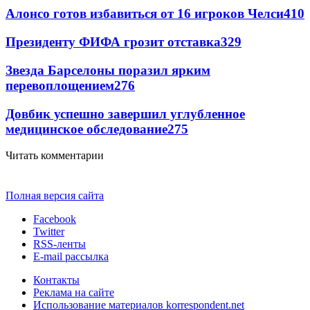
Алонсо готов избавиться от 16 игроков Челси
410
Президенту ФИФА грозит отставка
329
Звезда Барселоны поразил ярким
перевоплощением
276
Довбик успешно завершил углубленное
медицинское обследование
275
Читать комментарии
Полная версия сайта
Facebook
Twitter
RSS-ленты
E-mail рассылка
Контакты
Реклама на сайте
Использование материалов korrespondent.net