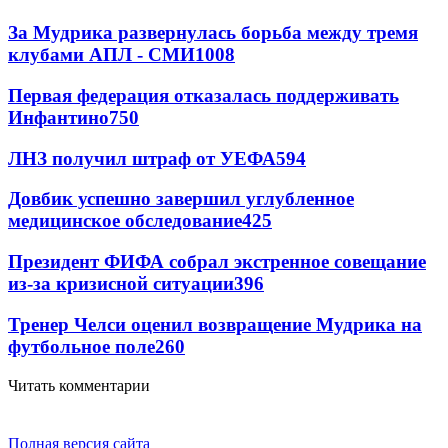
За Мудрика развернулась борьба между тремя
клубами АПЛ - СМИ
1008
Первая федерация отказалась поддерживать
Инфантино
750
ЛНЗ получил штраф от УЕФА
594
Довбик успешно завершил углубленное
медицинское обследование
425
Президент ФИФА собрал экстренное совещание
из-за кризисной ситуации
396
Тренер Челси оценил возвращение Мудрика на
футбольное поле
260
Читать комментарии
Полная версия сайта