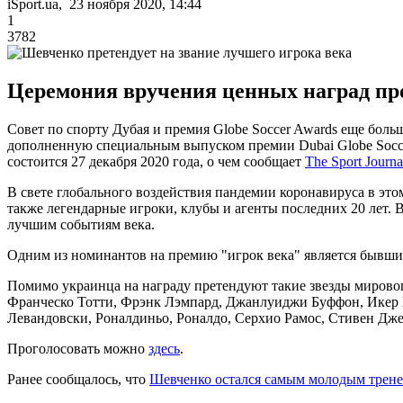
iSport.ua, 23 ноября 2020, 14:44
1
3782
Церемония вручения ценных наград прой
Совет по спорту Дубая и премия Globe Soccer Awards еще бо
дополненную специальным выпуском премии Dubai Globe Socce
состоится 27 декабря 2020 года, о чем сообщает
The Sport Journa
В свете глобального воздействия пандемии коронавируса в это
также легендарные игроки, клубы и агенты последних 20 лет.
лучшим событиям века.
Одним из номинантов на премию "игрок века" является бывш
Помимо украинца на награду претендуют такие звезды мировог
Франческо Тотти, Фрэнк Лэмпард, Джанлуиджи Буффон, Икер К
Левандовски, Роналдиньо, Роналдо, Серхио Рамос, Стивен Дже
Проголосовать можно
здесь
.
Ранее сообщалось, что
Шевченко остался самым молодым трене