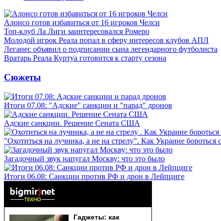
Алонсо готов избавиться от 16 игроков Челси
Топ-клуб Ла Лиги заинтересовался Ромеро
Молодой игрок Реала попал в сферу интересов клубов АПЛ
Леганес объявил о подписании сына легендарного футболиста
Вратарь Реала Куртуа готовится к старту сезона
Сюжеты
Итоги 07.08: "Адские" санкции и "парад" дронов
Адские санкции. Решение Сената США
"Охотиться на лучника, а не на стрелу". Как Украине бороться 
Загадочный звук напугал Москву: что это было
Итоги 06.08: Санкции против РФ и дрон в Лейпциге