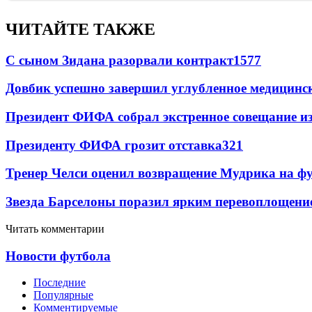
ЧИТАЙТЕ ТАКЖЕ
С сыном Зидана разорвали контракт
1577
Довбик успешно завершил углубленное медицинск
Президент ФИФА собрал экстренное совещание из
Президенту ФИФА грозит отставка
321
Тренер Челси оценил возвращение Мудрика на фу
Звезда Барселоны поразил ярким перевоплощени
Читать комментарии
Новости футбола
Последние
Популярные
Комментируемые