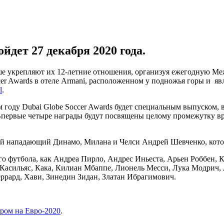
дет 27 декабря 2020 года.
льше укрепляют их 12-летние отношения, организуя ежегодную 
r Awards в отеле Armani, расположенном у подножья горы и я
l
.
м году Dubai Globe Soccer Awards будет специальным выпуском, 
 Впервые четыре награды будут посвящены целому промежутку вр
ий нападающий Динамо, Милана и Челси Андрей Шевченко, кото
о футбола, как Андреа Пирло, Андрес Иньеста, Арьен Роббен, 
асильяс, Кака, Килиан Мбаппе, Лионель Месси, Лука Модрич, 
ррард, Хави, Зинедин Зидан, Златан Ибрагимович.
ром на Евро-2020
.