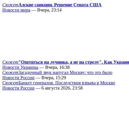
Сюжет
Адские санкции. Решение Сената США
Новости мира
— Вчера, 23:14
Сюжет
"Охотиться на лучника, а не на стрелу". Как Украи
Новости Украины
— Вчера, 16:38
Сюжет
Загадочный звук напугал Москву: что это было
Новости России
— Вчера, 15:29
Сюжет
Банкет генералов. Последствия взрыва в Москве
Новости России
— 6 августа 2026, 23:58