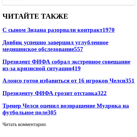
ЧИТАЙТЕ ТАКЖЕ
С сыном Зидана разорвали контракт
1970
Довбик успешно завершил углубленное
медицинское обследование
557
Президент ФИФА собрал экстренное совещание
из-за кризисной ситуации
419
Алонсо готов избавиться от 16 игроков Челси
351
Президенту ФИФА грозит отставка
322
Тренер Челси оценил возвращение Мудрика на
футбольное поле
305
Читать комментарии