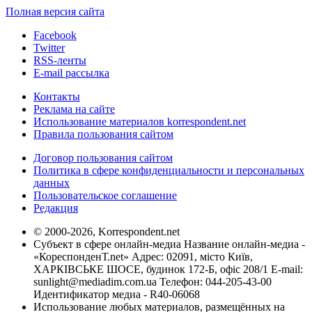
Полная версия сайта
Facebook
Twitter
RSS-ленты
E-mail рассылка
Контакты
Реклама на сайте
Использование материалов korrespondent.net
Правила пользования сайтом
Договор пользования сайтом
Политика в сфере конфиденциальности и персональных
данных
Пользовательское соглашение
Редакция
© 2000-2026, Korrespondent.net
Субъект в сфере онлайн-медиа Название онлайн-медиа -
«КореспонденТ.net» Адрес: 02091, місто Київ,
ХАРКІВСЬКЕ ШОСЕ, будинок 172-Б, офіс 208/1 E-mail:
sunlight@mediadim.com.ua
Телефон: 044-205-43-00
Идентификатор медиа - R40-06068
Использование любых материалов, размещённых на