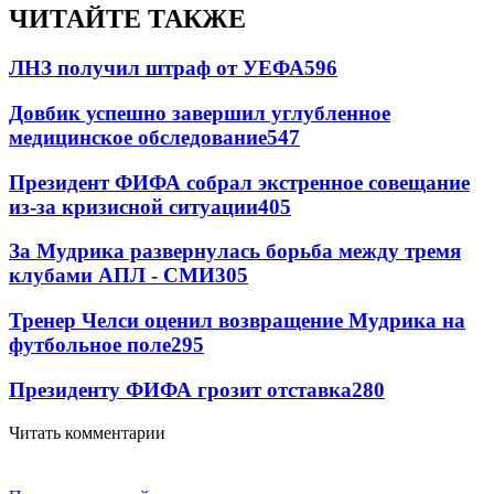
ЧИТАЙТЕ ТАКЖЕ
ЛНЗ получил штраф от УЕФА
596
Довбик успешно завершил углубленное
медицинское обследование
547
Президент ФИФА собрал экстренное совещание
из-за кризисной ситуации
405
За Мудрика развернулась борьба между тремя
клубами АПЛ - СМИ
305
Тренер Челси оценил возвращение Мудрика на
футбольное поле
295
Президенту ФИФА грозит отставка
280
Читать комментарии