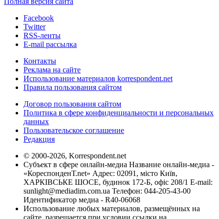
Полная версия сайта
Facebook
Twitter
RSS-ленты
E-mail рассылка
Контакты
Реклама на сайте
Использование материалов korrespondent.net
Правила пользования сайтом
Договор пользования сайтом
Политика в сфере конфиденциальности и персональных
данных
Пользовательское соглашение
Редакция
© 2000-2026, Korrespondent.net
Субъект в сфере онлайн-медиа Название онлайн-медиа -
«КореспонденТ.net» Адрес: 02091, місто Київ,
ХАРКІВСЬКЕ ШОСЕ, будинок 172-Б, офіс 208/1 E-mail:
sunlight@mediadim.com.ua
Телефон: 044-205-43-00
Идентификатор медиа - R40-06068
Использование любых материалов, размещённых на
сайте, разрешается при условии ссылки на