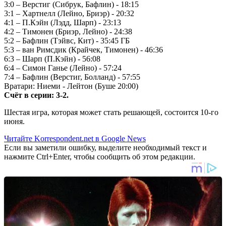
3:0 – Верстиг (Сибрук, Бафлин) - 18:15
3:1 – Хартнелл (Лейно, Бриэр) - 20:32
4:1 – П.Кэйн (Лэдд, Шарп) - 23:13
4:2 – Тимонен (Бриэр, Лейно) - 24:38
5:2 – Бафлин (Тэйвс, Кит) - 35:45 ГБ
5:3 – ван Римсдик (Крайчек, Тимонен) - 46:36
6:3 – Шарп (П.Кэйн) - 56:08
6:4 – Симон Ганье (Лейно) - 57:24
7:4 – Бафлин (Верстиг, Болланд) - 57:55
Вратари: Ниеми - Лейтон (Буше 20:00)
Счёт в серии: 3-2.
Шестая игра, которая может стать решающей, состоится 10-го
июня.
Читайте Korrespondent.net в Google News
Если вы заметили ошибку, выделите необходимый текст и
нажмите Ctrl+Enter, чтобы сообщить об этом редакции.