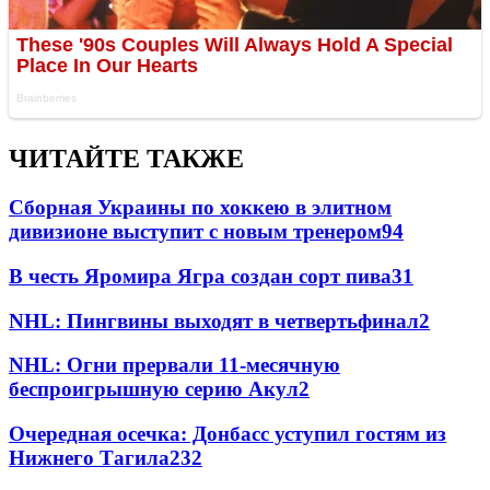
ЧИТАЙТЕ ТАКЖЕ
Сборная Украины по хоккею в элитном
дивизионе выступит с новым тренером
94
В честь Яромира Ягра создан сорт пива
3
1
NHL: Пингвины выходят в четвертьфинал
2
NHL: Огни прервали 11-месячную
беспроигрышную серию Акул
2
Очередная осечка: Донбасс уступил гостям из
Нижнего Тагила
2
32