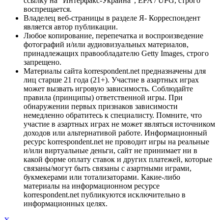
ссылку на "Интерфакс-Украина", EPA / UPG, строго
воспрещается.
Владелец веб-страницы в разделе Я- Корреспондент
является автор публикации.
Любое копирование, перепечатка и воспроизведение
фотографий и/или аудиовизуальных материалов,
принадлежащих правообладателю Getty Images, строго
запрещено.
Материалы сайта korrespondent.net предназначены для
лиц старше 21 года (21+). Участие в азартных играх
может вызвать игровую зависимость. Соблюдайте
правила (принципы) ответственной игры. При
обнаружении первых признаков зависимости
немедленно обратитесь к специалисту. Помните, что
участие в азартных играх не может являться источником
доходов или альтернативой работе. Информационный
ресурс korrespondent.net не проводит игры на реальные
и/или виртуальные деньги, сайт не принимает ни в
какой форме оплату ставок и других платежей, которые
связаны/могут быть связаны с азартными играми,
букмекерами или тотализаторами. Какие-либо
материалы на информационном ресурсе
korrespondent.net публикуются исключительно в
информационных целях.