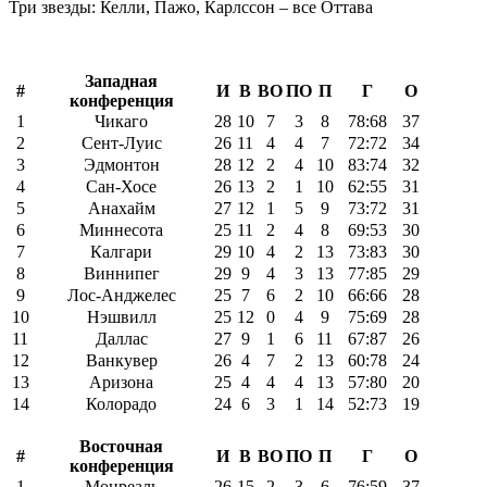
Три звезды: Келли, Пажо, Карлссон – все Оттава
Западная
#
И
В
ВО
ПО
П
Г
О
конференция
1
Чикаго
28
10
7
3
8
78:68
37
2
Сент-Луис
26
11
4
4
7
72:72
34
3
Эдмонтон
28
12
2
4
10
83:74
32
4
Сан-Хосе
26
13
2
1
10
62:55
31
5
Анахайм
27
12
1
5
9
73:72
31
6
Миннесота
25
11
2
4
8
69:53
30
7
Калгари
29
10
4
2
13
73:83
30
8
Виннипег
29
9
4
3
13
77:85
29
9
Лос-Анджелес
25
7
6
2
10
66:66
28
10
Нэшвилл
25
12
0
4
9
75:69
28
11
Даллас
27
9
1
6
11
67:87
26
12
Ванкувер
26
4
7
2
13
60:78
24
13
Аризона
25
4
4
4
13
57:80
20
14
Колорадо
24
6
3
1
14
52:73
19
Восточная
#
И
В
ВО
ПО
П
Г
О
конференция
1
Монреаль
26
15
2
3
6
76:59
37