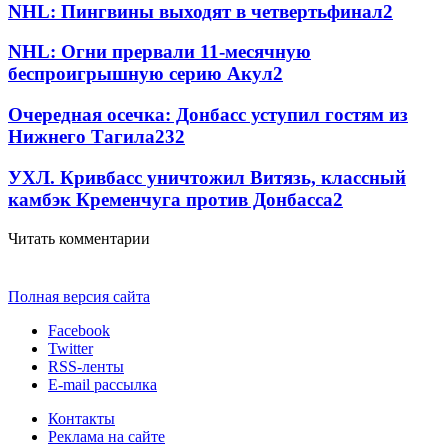
NHL: Пингвины выходят в четвертьфинал
2
NHL: Огни прервали 11-месячную
беспроигрышную серию Акул
2
Очередная осечка: Донбасс уступил гостям из
Нижнего Тагила
2
32
УХЛ. Кривбасс уничтожил Витязь, классный
камбэк Кременчуга против Донбасса
2
Читать комментарии
Полная версия сайта
Facebook
Twitter
RSS-ленты
E-mail рассылка
Контакты
Реклама на сайте