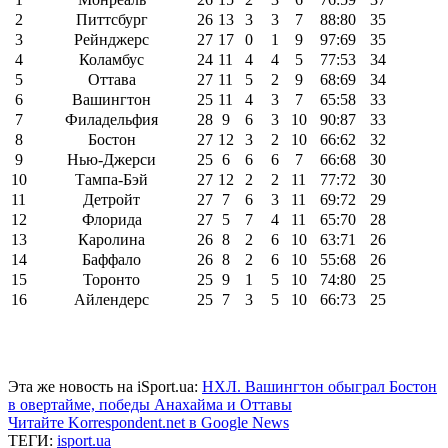
2
Питтсбург
26
13
3
3
7
88:80
35
3
Рейнджерс
27
17
0
1
9
97:69
35
4
Коламбус
24
11
4
4
5
77:53
34
5
Оттава
27
11
5
2
9
68:69
34
6
Вашингтон
25
11
4
3
7
65:58
33
7
Филадельфия
28
9
6
3
10
90:87
33
8
Бостон
27
12
3
2
10
66:62
32
9
Нью-Джерси
25
6
6
6
7
66:68
30
10
Тампа-Бэй
27
12
2
2
11
77:72
30
11
Детройт
27
7
6
3
11
69:72
29
12
Флорида
27
5
7
4
11
65:70
28
13
Каролина
26
8
2
6
10
63:71
26
14
Баффало
26
8
2
6
10
55:68
26
15
Торонто
25
9
1
5
10
74:80
25
16
Айлендерс
25
7
3
5
10
66:73
25
Эта же новость на iSport.ua:
НХЛ. Вашингтон обыграл Бостон
в овертайме, победы Анахайма и Оттавы
Читайте Korrespondent.net в Google News
ТЕГИ:
isport.ua