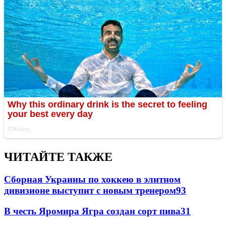
ЧИТАЙТЕ ТАКЖЕ
Сборная Украины по хоккею в элитном
дивизионе выступит с новым тренером
93
В честь Яромира Ягра создан сорт пива
3
1