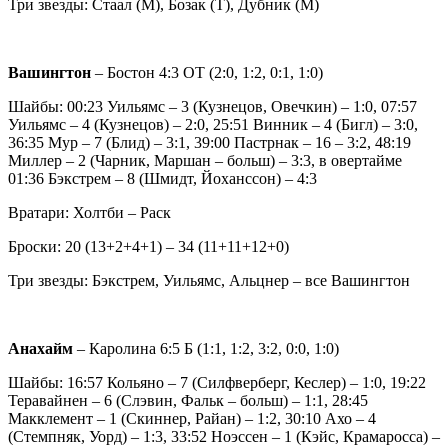
Три звезды: Стаал (М), Бозак (Т), Дубник (М)
Вашингтон
– Бостон 4:3 ОТ (2:0, 1:2, 0:1, 1:0)
Шайбы: 00:23 Уильямс – 3 (Кузнецов, Овечкин) – 1:0, 07:57
Уильямс – 4 (Кузнецов) – 2:0, 25:51 Винник – 4 (Бигл) – 3:0,
36:35 Мур – 7 (Блид) – 3:1, 39:00 Пастрнак – 16 – 3:2, 48:19
Миллер – 2 (Чарник, Маршан – больш) – 3:3, в овертайме
01:36 Бэкстрем – 8 (Шмидт, Йоханссон) – 4:3
Вратари: Холтби – Раск
Броски: 20 (13+2+4+1) – 34 (11+11+12+0)
Три звезды: Бэкстрем, Уильямс, Альцнер – все Вашингтон
Анахайм
– Каролина 6:5 Б (1:1, 1:2, 3:2, 0:0, 1:0)
Шайбы: 16:57 Кольяно – 7 (Силфверберг, Кеслер) – 1:0, 19:22
Теравайнен – 6 (Слэвин, Фальк – больш) – 1:1, 28:45
Макклемент – 1 (Скиннер, Райан) – 1:2, 30:10 Ахо – 4
(Стемпняк, Уорд) – 1:3, 33:52 Ноэссен – 1 (Кэйс, Крамаросса) –