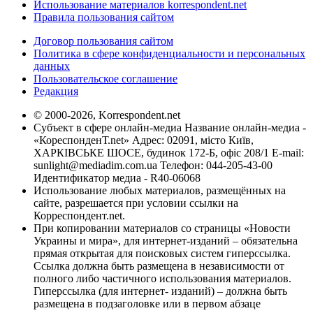
Использование материалов korrespondent.net
Правила пользования сайтом
Договор пользования сайтом
Политика в сфере конфиденциальности и персональных
данных
Пользовательское соглашение
Редакция
© 2000-2026, Korrespondent.net
Субъект в сфере онлайн-медиа Название онлайн-медиа -
«КореспонденТ.net» Адрес: 02091, місто Київ,
ХАРКІВСЬКЕ ШОСЕ, будинок 172-Б, офіс 208/1 E-mail:
sunlight@mediadim.com.ua
Телефон: 044-205-43-00
Идентификатор медиа - R40-06068
Использование любых материалов, размещённых на
сайте, разрешается при условии ссылки на
Корреспондент.net.
При копировании материалов со страницы «Новости
Украины и мира», для интернет-изданий – обязательна
прямая открытая для поисковых систем гиперссылка.
Ссылка должна быть размещена в независимости от
полного либо частичного использования материалов.
Гиперссылка (для интернет- изданий) – должна быть
размещена в подзаголовке или в первом абзаце