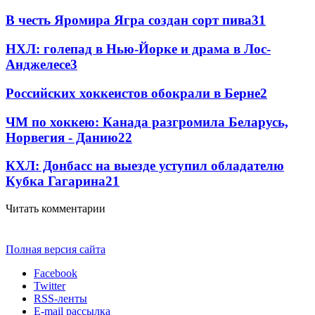
В честь Яромира Ягра создан сорт пива
3
1
НХЛ: голепад в Нью-Йорке и драма в Лос-
Анджелесе
3
Российских хоккеистов обокрали в Берне
2
ЧМ по хоккею: Канада разгромила Беларусь,
Норвегия - Данию
2
2
КХЛ: Донбасс на выезде уступил обладателю
Кубка Гагарина
2
1
Читать комментарии
Полная версия сайта
Facebook
Twitter
RSS-ленты
E-mail рассылка