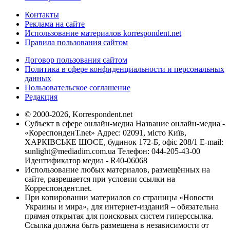
Контакты
Реклама на сайте
Использование материалов korrespondent.net
Правила пользования сайтом
Договор пользования сайтом
Политика в сфере конфиденциальности и персональных
данных
Пользовательское соглашение
Редакция
© 2000-2026, Korrespondent.net
Субъект в сфере онлайн-медиа Название онлайн-медиа -
«КореспонденТ.net» Адрес: 02091, місто Київ,
ХАРКІВСЬКЕ ШОСЕ, будинок 172-Б, офіс 208/1 E-mail:
sunlight@mediadim.com.ua
Телефон: 044-205-43-00
Идентификатор медиа - R40-06068
Использование любых материалов, размещённых на
сайте, разрешается при условии ссылки на
Корреспондент.net.
При копировании материалов со страницы «Новости
Украины и мира», для интернет-изданий – обязательна
прямая открытая для поисковых систем гиперссылка.
Ссылка должна быть размещена в независимости от