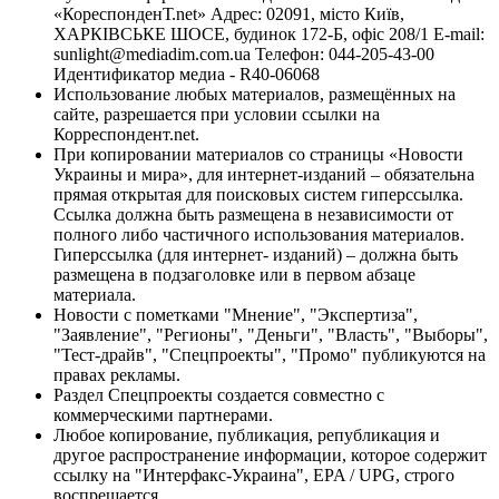
«КореспонденТ.net» Адрес: 02091, місто Київ,
ХАРКІВСЬКЕ ШОСЕ, будинок 172-Б, офіс 208/1 E-mail:
sunlight@mediadim.com.ua
Телефон: 044-205-43-00
Идентификатор медиа - R40-06068
Использование любых материалов, размещённых на
сайте, разрешается при условии ссылки на
Корреспондент.net.
При копировании материалов со страницы «Новости
Украины и мира», для интернет-изданий – обязательна
прямая открытая для поисковых систем гиперссылка.
Ссылка должна быть размещена в независимости от
полного либо частичного использования материалов.
Гиперссылка (для интернет- изданий) – должна быть
размещена в подзаголовке или в первом абзаце
материала.
Новости с пометками "Мнение", "Экспертиза",
"Заявление", "Регионы", "Деньги", "Власть", "Выборы",
"Тест-драйв", "Спецпроекты", "Промо" публикуются на
правах рекламы.
Раздел Спецпроекты создается совместно с
коммерческими партнерами.
Любое копирование, публикация, републикация и
другое распространение информации, которое содержит
ссылку на "Интерфакс-Украина", EPA / UPG, строго
воспрещается.