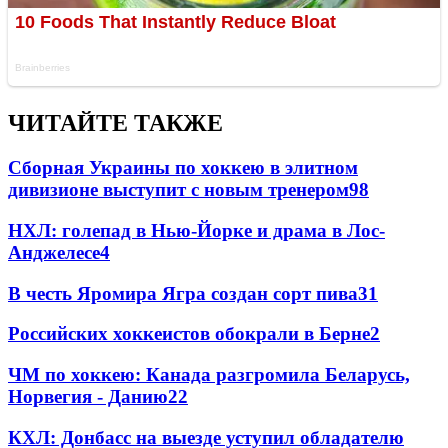
ЧИТАЙТЕ ТАКЖЕ
Сборная Украины по хоккею в элитном
дивизионе выступит с новым тренером
98
НХЛ: голепад в Нью-Йорке и драма в Лос-
Анджелесе
4
В честь Яромира Ягра создан сорт пива
3
1
Российских хоккеистов обокрали в Берне
2
ЧМ по хоккею: Канада разгромила Беларусь,
Норвегия - Данию
2
2
КХЛ: Донбасс на выезде уступил обладателю