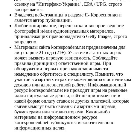
ссылку на "Интерфакс-Украина", EPA / UPG, строго
воспрещается.
Владелец веб-страницы в разделе Я- Корреспондент
является автор публикации.
Любое копирование, перепечатка и воспроизведение
фотографий и/или аудиовизуальных материалов,
принадлежащих правообладателю Getty Images, строго
запрещено.
Материалы сайта korrespondent.net предназначены для
лиц старше 21 года (21+). Участие в азартных играх
может вызвать игровую зависимость. Соблюдайте
правила (принципы) ответственной игры. При
обнаружении первых признаков зависимости
немедленно обратитесь к специалисту. Помните, что
участие в азартных играх не может являться источником
доходов или альтернативой работе. Информационный
ресурс korrespondent.net не проводит игры на реальные
и/или виртуальные деньги, сайт не принимает ни в
какой форме оплату ставок и других платежей, которые
связаны/могут быть связаны с азартными играми,
букмекерами или тотализаторами. Какие-либо
материалы на информационном ресурсе
korrespondent.net публикуются исключительно в
информационных целях.