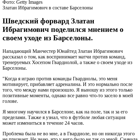
Фото: Getty Images
Златан Ибрагимович в составе Барселоны
Шведский форвард Златан
Ибрагимович поделился мнением о
своем уходе из Барселоны.
Нападающий Манчестер Юнайтед Златан Ибрагимович
рассказал о том, как воспринимает матчи против команд,
тренеруемых Хосепом Гвардиолой, а также о своем уходе из
Барселоны.
"Когда я играю против команды Гвардиолы, это меня
мотивирует, прибавляет адреналина. И это нормально после
того, что между нами произошло. Я выношу из этого только
позитивные моменты, однако все равно что-то засело в моей
голове.
Я многому научился в Барселоне, как на поле, так и за его
пределами. Также я узнал, что в футболе любая ситуация
может измениться в течение 24 часов.
Проблема была не во мне, а в Гвардиоле, но он никогда этого
не признает. Не знаю, что у него было не так со мной. Сначала