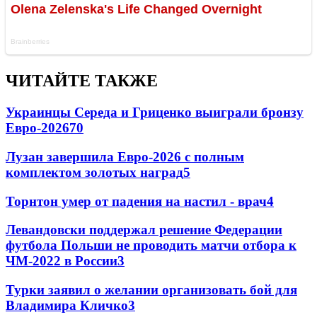
ЧИТАЙТЕ ТАКЖЕ
Украинцы Середа и Гриценко выиграли бронзу
Евро-2026
70
Лузан завершила Евро-2026 с полным
комплектом золотых наград
5
Торнтон умер от падения на настил - врач
4
Левандовски поддержал решение Федерации
футбола Польши не проводить матчи отбора к
ЧМ-2022 в России
3
Турки заявил о желании организовать бой для
Владимира Кличко
3