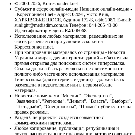
© 2000-2026, Korrespondent.net
Субъект в сфере онлайн-медиа Название онлайн-медиа -
«КореспонденТ.net» Адрес: 02091, місто Київ,
ХАРКІВСЬКЕ ШОСЕ, будинок 172-Б, офіс 208/1 E-mail:
sunlight@mediadim.com.ua
Телефон: 044-205-43-00
Идентификатор медиа - R40-06068
Использование любых материалов, размещённых на
сайте, разрешается при условии ссылки на
Корреспондент.net.
При копировании материалов со страницы «Новости
Украины и мира», для интернет-изданий – обязательна
прямая открытая для поисковых систем гиперссылка.
Ссылка должна быть размещена в независимости от
полного либо частичного использования материалов.
Гиперссылка (для интернет- изданий) – должна быть
размещена в подзаголовке или в первом абзаце
материала.
Новости с пометками "Мнение", "Экспертиза",
"Заявление", "Регионы", "Деньги", "Власть", "Выборы",
"Тест-драйв", "Спецпроекты", "Промо" публикуются на
правах рекламы.
Раздел Спецпроекты создается совместно с
коммерческими партнерами.
Любое копирование, публикация, републикация и
другое распространение информации, которое содержит