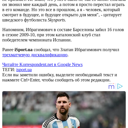
он звонил мне каждый день, а потом я просто перестал играть
в его команде. Но это все в прошлом, а я - человек, который
смотрит в будущее, и будущее открыто для меня", - цитирует
шведского футболиста
Skysports
.
Напомним, Ибрагимович в составе Барселоны забил 16 голов
в сезоне 2009-10, при этом каталонский клуб стал
победителем чемпионата Испании.
Ранее
iSport.ua
сообщал, что Златан Ибрагимович получил
трехматчевую дисквалификацию
.
Читайте Korrespondent.net в Google News
ТЕГИ:
isport.ua
Если вы заметили ошибку, выделите необходимый текст и
нажмите Ctrl+Enter, чтобы сообщить об этом редакции.