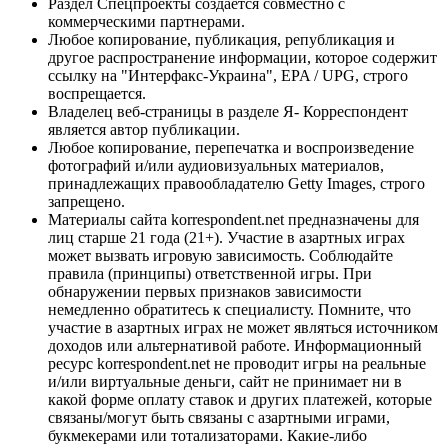
Раздел Спецпроекты создается совместно с
коммерческими партнерами.
Любое копирование, публикация, републикация и
другое распространение информации, которое содержит
ссылку на "Интерфакс-Украина", EPA / UPG, строго
воспрещается.
Владелец веб-страницы в разделе Я- Корреспондент
является автор публикации.
Любое копирование, перепечатка и воспроизведение
фотографий и/или аудиовизуальных материалов,
принадлежащих правообладателю Getty Images, строго
запрещено.
Материалы сайта korrespondent.net предназначены для
лиц старше 21 года (21+). Участие в азартных играх
может вызвать игровую зависимость. Соблюдайте
правила (принципы) ответственной игры. При
обнаружении первых признаков зависимости
немедленно обратитесь к специалисту. Помните, что
участие в азартных играх не может являться источником
доходов или альтернативой работе. Информационный
ресурс korrespondent.net не проводит игры на реальные
и/или виртуальные деньги, сайт не принимает ни в
какой форме оплату ставок и других платежей, которые
связаны/могут быть связаны с азартными играми,
букмекерами или тотализаторами. Какие-либо