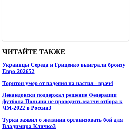
ЧИТАЙТЕ ТАКЖЕ
Украинцы Середа и Гриценко выиграли бронзу
Евро-2026
52
Торнтон умер от падения на настил - врач
4
Левандовски поддержал решение Федерации
футбола Польши не проводить матчи отбора к
ЧМ-2022 в России
3
Турки заявил о желании организовать бой для
Владимира Кличко
3