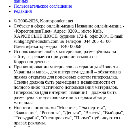
данных
Пользовательское соглашение
Редакция
© 2000-2026, Korrespondent.net
Субъект в сфере онлайн-медиа Название онлайн-медиа -
«КореспонденТ.net» Адрес: 02091, місто Київ,
ХАРКІВСЬКЕ ШОСЕ, будинок 172-Б, офіс 208/1 E-mail:
sunlight@mediadim.com.ua
Телефон: 044-205-43-00
Идентификатор медиа - R40-06068
Использование любых материалов, размещённых на
сайте, разрешается при условии ссылки на
Корреспондент.net.
При копировании материалов со страницы «Новости
Украины и мира», для интернет-изданий – обязательна
прямая открытая для поисковых систем гиперссылка.
Ссылка должна быть размещена в независимости от
полного либо частичного использования материалов.
Гиперссылка (для интернет- изданий) – должна быть
размещена в подзаголовке или в первом абзаце
материала.
Новости с пометками "Мнение", "Экспертиза",
"Заявление", "Регионы", "Деньги", "Власть", "Выборы",
"Тест-драйв", "Спецпроекты", "Промо" публикуются на
правах рекламы.