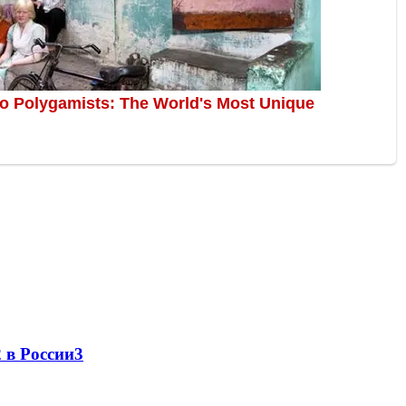
 в России
3