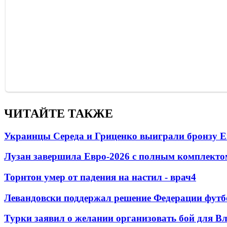
ЧИТАЙТЕ ТАКЖЕ
Украинцы Середа и Гриценко выиграли бронзу Е
Лузан завершила Евро-2026 с полным комплекто
Торнтон умер от падения на настил - врач
4
Левандовски поддержал решение Федерации футб
Турки заявил о желании организовать бой для 