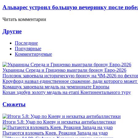
Альварес устроил большую вечеринку после поб
Читать комментарии
Другие
Последние
Популярные
Комментируемые
Украинцы Середа и Гриценко выиграли бронзу Евро-2026
Полозюк завоевала историческую бронзу на ЧМ-2026 по фехт
Кроуфорд назвал единственное сражение, ради которого может
Комащук завоевала медаль на чемпионате Европы
Кохан здобув золоту медаль на етапі Континентального туру
Сюжеты
Итоги 5.8: Удар по Киеву и нехватка антибаллистики
Пытаются взломать Киев. Реакция Запада на удар