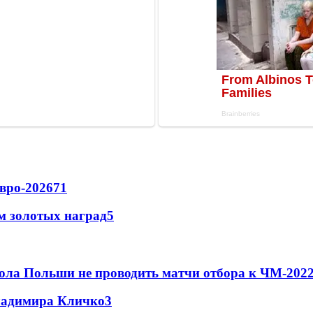
вро-2026
71
м золотых наград
5
ола Польши не проводить матчи отбора к ЧМ-2022
Владимира Кличко
3