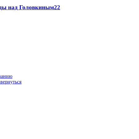
еды над Головкиным
2
2
ованию
 вернуться