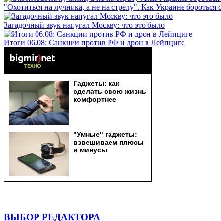
"Охотиться на лучника, а не на стрелу". Как Украине бороться 
Загадочный звук напугал Москву: что это было
Итоги 06.08: Санкции против РФ и дрон в Лейпциге
ВЫБОР РЕДАКТОРА