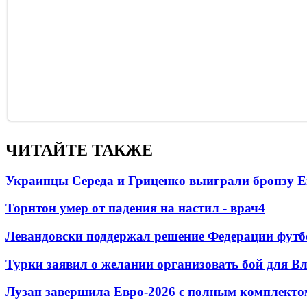
ЧИТАЙТЕ ТАКЖЕ
Украинцы Середа и Гриценко выиграли бронзу Е
Торнтон умер от падения на настил - врач
4
Левандовски поддержал решение Федерации футб
Турки заявил о желании организовать бой для 
Лузан завершила Евро-2026 с полным комплекто