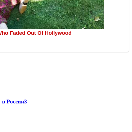
 в России
3