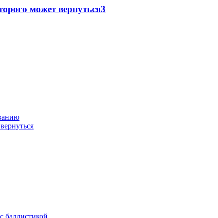
торого может вернуться
3
ованию
 вернуться