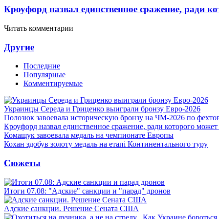
Кроуфорд назвал единственное сражение, ради ко
Читать комментарии
Другие
Последние
Популярные
Комментируемые
Украинцы Середа и Гриценко выиграли бронзу Евро-2026
Полозюк завоевала историческую бронзу на ЧМ-2026 по фехт
Кроуфорд назвал единственное сражение, ради которого может
Комащук завоевала медаль на чемпионате Европы
Кохан здобув золоту медаль на етапі Континентального туру
Сюжеты
Итоги 07.08: "Адские" санкции и "парад" дронов
Адские санкции. Решение Сената США