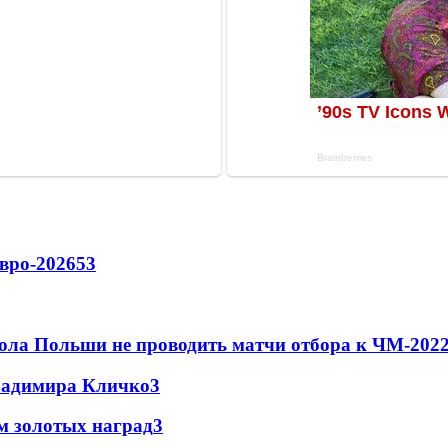
вро-2026
53
ола Польши не проводить матчи отбора к ЧМ-2022
Владимира Кличко
3
м золотых наград
3