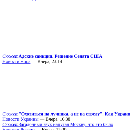
Сюжет
Адские санкции. Решение Сената США
Новости мира
— Вчера, 23:14
Сюжет
"Охотиться на лучника, а не на стрелу". Как Украи
Новости Украины
— Вчера, 16:38
Сюжет
Загадочный звук напугал Москву: что это было
Новости России
— Вчера, 15:29