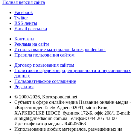
Полная версия сайта
Facebook
Twitter
RSS-ленты
E-mail рассылка
Контакты
Реклама на сайте
Использование материалов korrespondent.net
Правила пользования сайтом
Договор пользования сайтом
Политика в сфере конфиденциальности и персональных
данных
Пользовательское соглашение
Редакция
© 2000-2026, Korrespondent.net
Субъект в сфере онлайн-медиа Название онлайн-медиа -
«КореспонденТ.net» Адрес: 02091, місто Київ,
ХАРКІВСЬКЕ ШОСЕ, будинок 172-Б, офіс 208/1 E-mail:
sunlight@mediadim.com.ua
Телефон: 044-205-43-00
Идентификатор медиа - R40-06068
Использование любых материалов, размещённых на