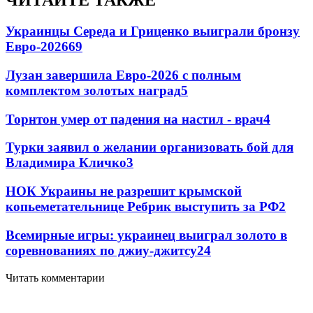
ЧИТАЙТЕ ТАКЖЕ
Украинцы Середа и Гриценко выиграли бронзу
Евро-2026
69
Лузан завершила Евро-2026 с полным
комплектом золотых наград
5
Торнтон умер от падения на настил - врач
4
Турки заявил о желании организовать бой для
Владимира Кличко
3
НОК Украины не разрешит крымской
копьеметательнице Ребрик выступить за РФ
2
Всемирные игры: украинец выиграл золото в
соревнованиях по джиу-джитсу
2
4
Читать комментарии