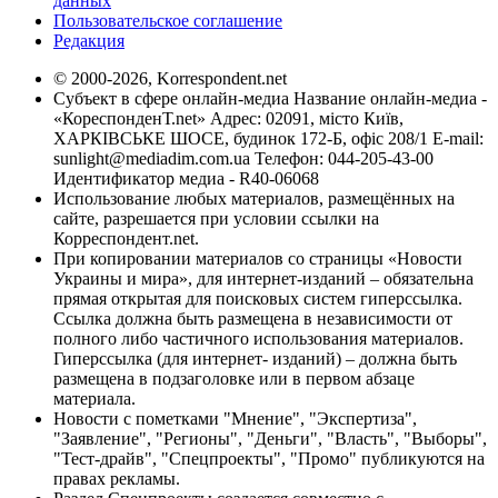
данных
Пользовательское соглашение
Редакция
© 2000-2026, Korrespondent.net
Субъект в сфере онлайн-медиа Название онлайн-медиа -
«КореспонденТ.net» Адрес: 02091, місто Київ,
ХАРКІВСЬКЕ ШОСЕ, будинок 172-Б, офіс 208/1 E-mail:
sunlight@mediadim.com.ua
Телефон: 044-205-43-00
Идентификатор медиа - R40-06068
Использование любых материалов, размещённых на
сайте, разрешается при условии ссылки на
Корреспондент.net.
При копировании материалов со страницы «Новости
Украины и мира», для интернет-изданий – обязательна
прямая открытая для поисковых систем гиперссылка.
Ссылка должна быть размещена в независимости от
полного либо частичного использования материалов.
Гиперссылка (для интернет- изданий) – должна быть
размещена в подзаголовке или в первом абзаце
материала.
Новости с пометками "Мнение", "Экспертиза",
"Заявление", "Регионы", "Деньги", "Власть", "Выборы",
"Тест-драйв", "Спецпроекты", "Промо" публикуются на
правах рекламы.