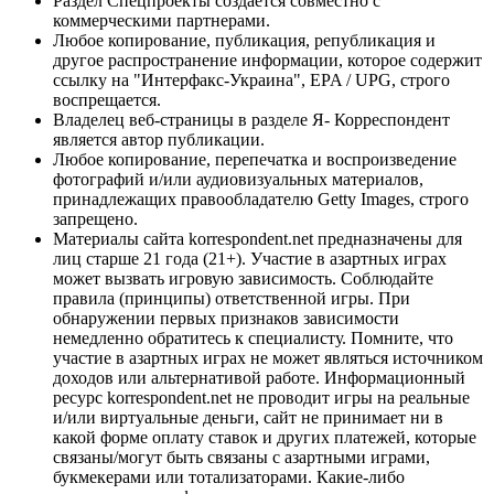
Раздел Спецпроекты создается совместно с
коммерческими партнерами.
Любое копирование, публикация, републикация и
другое распространение информации, которое содержит
ссылку на "Интерфакс-Украина", EPA / UPG, строго
воспрещается.
Владелец веб-страницы в разделе Я- Корреспондент
является автор публикации.
Любое копирование, перепечатка и воспроизведение
фотографий и/или аудиовизуальных материалов,
принадлежащих правообладателю Getty Images, строго
запрещено.
Материалы сайта korrespondent.net предназначены для
лиц старше 21 года (21+). Участие в азартных играх
может вызвать игровую зависимость. Соблюдайте
правила (принципы) ответственной игры. При
обнаружении первых признаков зависимости
немедленно обратитесь к специалисту. Помните, что
участие в азартных играх не может являться источником
доходов или альтернативой работе. Информационный
ресурс korrespondent.net не проводит игры на реальные
и/или виртуальные деньги, сайт не принимает ни в
какой форме оплату ставок и других платежей, которые
связаны/могут быть связаны с азартными играми,
букмекерами или тотализаторами. Какие-либо