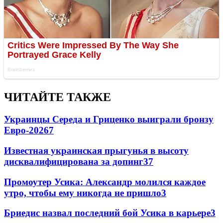
ЧИТАЙТЕ ТАКЖЕ
Украинцы Середа и Гриценко выиграли бронзу
Евро-2026
7
Известная украинская прыгунья в высоту
дисквалифицирована за допинг
3
7
Промоутер Усика: Александр молился каждое
утро, чтобы ему никогда не пришло
3
Бриедис назвал последний бой Усика в карьере
3