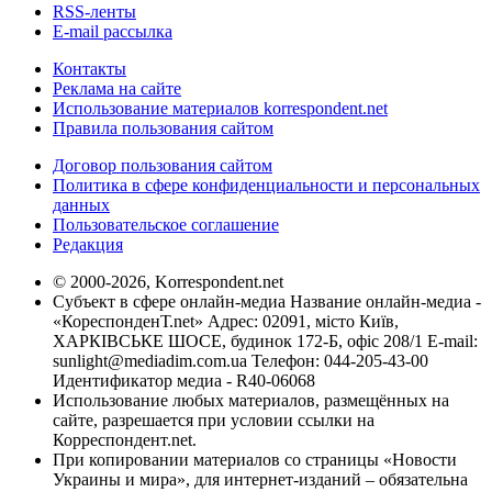
RSS-ленты
E-mail рассылка
Контакты
Реклама на сайте
Использование материалов korrespondent.net
Правила пользования сайтом
Договор пользования сайтом
Политика в сфере конфиденциальности и персональных
данных
Пользовательское соглашение
Редакция
© 2000-2026, Korrespondent.net
Субъект в сфере онлайн-медиа Название онлайн-медиа -
«КореспонденТ.net» Адрес: 02091, місто Київ,
ХАРКІВСЬКЕ ШОСЕ, будинок 172-Б, офіс 208/1 E-mail:
sunlight@mediadim.com.ua
Телефон: 044-205-43-00
Идентификатор медиа - R40-06068
Использование любых материалов, размещённых на
сайте, разрешается при условии ссылки на
Корреспондент.net.
При копировании материалов со страницы «Новости
Украины и мира», для интернет-изданий – обязательна