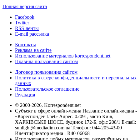
Полная версия сайта
Facebook
Twitter
RSS-ленты
E-mail рассылка
Контакты
Реклама на сайте
Использование материалов korrespondent.net
Правила пользования сайтом
Договор пользования сайтом
Политика в сфере конфиденциальности и персональных
данных
Пользовательское соглашение
Редакция
© 2000-2026, Korrespondent.net
Субъект в сфере онлайн-медиа Название онлайн-медиа -
«КореспонденТ.net» Адрес: 02091, місто Київ,
ХАРКІВСЬКЕ ШОСЕ, будинок 172-Б, офіс 208/1 E-mail:
sunlight@mediadim.com.ua
Телефон: 044-205-43-00
Идентификатор медиа - R40-06068
Использование любых материалов, размещённых на