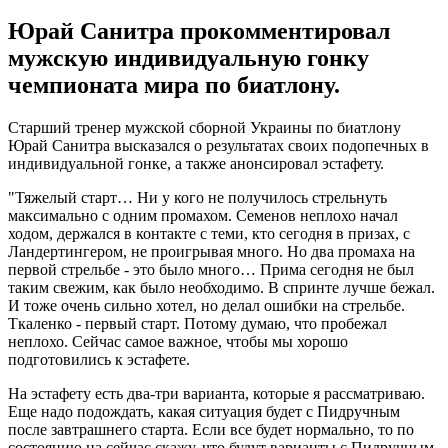
Юрай Санитра прокомментировал
мужскую индивидуальную гонку
чемпионата мира по биатлону.
Старший тренер мужской сборной Украины по биатлону
Юрай Санитра высказался о результатах своих подопечных в
индивидуальной гонке, а также анонсировал эстафету.
"Тяжелый старт… Ни у кого не получилось стрельнуть
максимально с одним промахом. Семенов неплохо начал
ходом, держался в контакте с теми, кто сегодня в призах, с
Ландертингером, не проигрывая много. Но два промаха на
первой стрельбе - это было много… Прима сегодня не был
таким свежим, как было необходимо. В спринте лучше бежал.
И тоже очень сильно хотел, но делал ошибки на стрельбе.
Ткаленко - первый старт. Потому думаю, что пробежал
неплохо. Сейчас самое важное, чтобы мы хорошо
подготовились к эстафете.
На эстафету есть два-три варианта, которые я рассматриваю.
Еще надо подождать, какая ситуация будет с Пидручным
после завтрашнего старта. Если все будет нормально, то по
состоянию на сейчас скажу, что будут варианты с Пидручным,