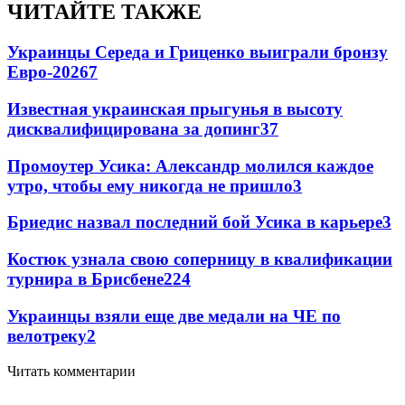
ЧИТАЙТЕ ТАКЖЕ
Украинцы Середа и Гриценко выиграли бронзу
Евро-2026
7
Известная украинская прыгунья в высоту
дисквалифицирована за допинг
3
7
Промоутер Усика: Александр молился каждое
утро, чтобы ему никогда не пришло
3
Бриедис назвал последний бой Усика в карьере
3
Костюк узнала свою соперницу в квалификации
турнира в Брисбене
2
24
Украинцы взяли еще две медали на ЧЕ по
велотреку
2
Читать комментарии