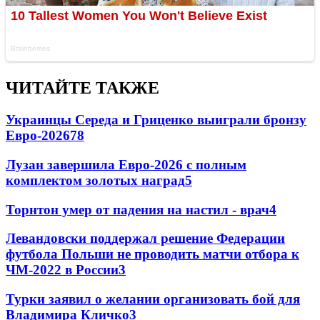
ЧИТАЙТЕ ТАКЖЕ
Украинцы Середа и Гриценко выиграли бронзу
Евро-2026
78
Лузан завершила Евро-2026 с полным
комплектом золотых наград
5
Торнтон умер от падения на настил - врач
4
Левандовски поддержал решение Федерации
футбола Польши не проводить матчи отбора к
ЧМ-2022 в России
3
Турки заявил о желании организовать бой для
Владимира Кличко
3