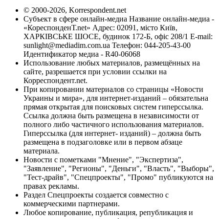
© 2000-2026, Korrespondent.net
Субъект в сфере онлайн-медиа Название онлайн-медиа -
«КореспонденТ.net» Адрес: 02091, місто Київ,
ХАРКІВСЬКЕ ШОСЕ, будинок 172-Б, офіс 208/1 E-mail:
sunlight@mediadim.com.ua
Телефон: 044-205-43-00
Идентификатор медиа - R40-06068
Использование любых материалов, размещённых на
сайте, разрешается при условии ссылки на
Корреспондент.net.
При копировании материалов со страницы «Новости
Украины и мира», для интернет-изданий – обязательна
прямая открытая для поисковых систем гиперссылка.
Ссылка должна быть размещена в независимости от
полного либо частичного использования материалов.
Гиперссылка (для интернет- изданий) – должна быть
размещена в подзаголовке или в первом абзаце
материала.
Новости с пометками "Мнение", "Экспертиза",
"Заявление", "Регионы", "Деньги", "Власть", "Выборы",
"Тест-драйв", "Спецпроекты", "Промо" публикуются на
правах рекламы.
Раздел Спецпроекты создается совместно с
коммерческими партнерами.
Любое копирование, публикация, републикация и