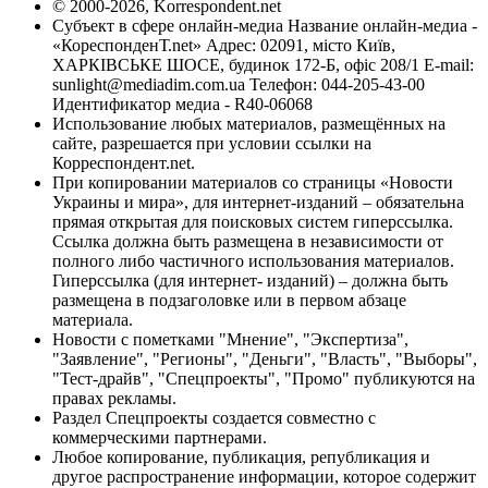
© 2000-2026, Korrespondent.net
Субъект в сфере онлайн-медиа Название онлайн-медиа -
«КореспонденТ.net» Адрес: 02091, місто Київ,
ХАРКІВСЬКЕ ШОСЕ, будинок 172-Б, офіс 208/1 E-mail:
sunlight@mediadim.com.ua
Телефон: 044-205-43-00
Идентификатор медиа - R40-06068
Использование любых материалов, размещённых на
сайте, разрешается при условии ссылки на
Корреспондент.net.
При копировании материалов со страницы «Новости
Украины и мира», для интернет-изданий – обязательна
прямая открытая для поисковых систем гиперссылка.
Ссылка должна быть размещена в независимости от
полного либо частичного использования материалов.
Гиперссылка (для интернет- изданий) – должна быть
размещена в подзаголовке или в первом абзаце
материала.
Новости с пометками "Мнение", "Экспертиза",
"Заявление", "Регионы", "Деньги", "Власть", "Выборы",
"Тест-драйв", "Спецпроекты", "Промо" публикуются на
правах рекламы.
Раздел Спецпроекты создается совместно с
коммерческими партнерами.
Любое копирование, публикация, републикация и
другое распространение информации, которое содержит