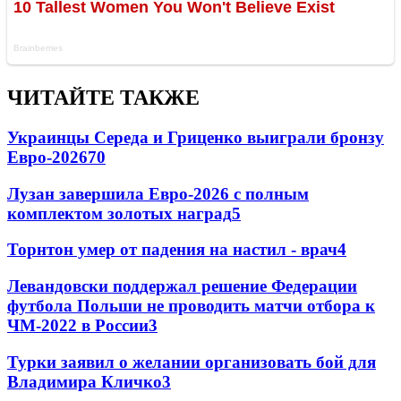
ЧИТАЙТЕ ТАКЖЕ
Украинцы Середа и Гриценко выиграли бронзу
Евро-2026
70
Лузан завершила Евро-2026 с полным
комплектом золотых наград
5
Торнтон умер от падения на настил - врач
4
Левандовски поддержал решение Федерации
футбола Польши не проводить матчи отбора к
ЧМ-2022 в России
3
Турки заявил о желании организовать бой для
Владимира Кличко
3