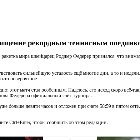
схищение рекордным теннисным поединко
 ракетка мира швейцарец Роджер Федерер признался, что внима
чувствовать сильнейшую усталость ещё многие дни, а то и недели
то-то невероятное.
 одно: этот матч стал особенным. Надеюсь, его исход скоро всё-т
 слова Федерера официальный сайт турнира.
е больше девяти часов и отложен при счете 58:59 в пятом сете.
те Ctrl+Enter, чтобы сообщить об этом редакции.