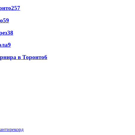
онто
257
то
59
рез
38
ола
9
урнира в Торонто
6
 антирекорд