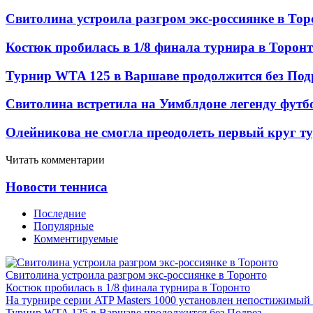
Свитолина устроила разгром экс-россиянке в Тор
Костюк пробилась в 1/8 финала турнира в Торон
Турнир WTA 125 в Варшаве продолжится без Под
Свитолина встретила на Уимблдоне легенду футб
Олейникова не смогла преодолеть первый круг т
Читать комментарии
Новости тенниса
Последние
Популярные
Комментируемые
Свитолина устроила разгром экс-россиянке в Торонто
Костюк пробилась в 1/8 финала турнира в Торонто
На турнире серии ATP Masters 1000 установлен непостижимый
Турнир WTA 125 в Варшаве продолжится без Подрез