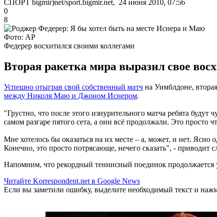
СПОРТ bigmir)net/sport.bigmir.net, 24 июня 2010, 07:56
0
8
Фото: АР
Федерер восхитился своими коллегами
Вторая ракетка мира выразил свое во
Успешно отыграв свой собственный матч
на Уимблдоне, вторая
между Николя Маю и Джоном Иснером
.
"Грустно, что после этого изнурительного матча ребята будут 
самом разгаре пятого сета, а они всё продолжали. Это просто ч
Мне хотелось бы оказаться на их месте – а, может, и нет. Ясно
Конечно, это просто потрясающе, нечего сказать", - приводит
Напомним, что рекордный теннисный поединок продолжается уж
Читайте Korrespondent.net в Google News
Если вы заметили ошибку, выделите необходимый текст и нажми