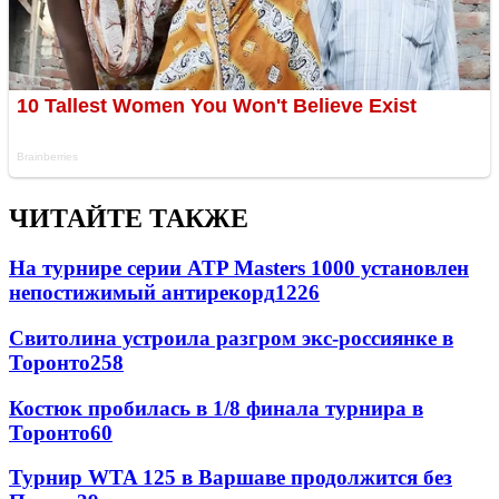
ЧИТАЙТЕ ТАКЖЕ
На турнире серии ATP Masters 1000 установлен
непостижимый антирекорд
1226
Свитолина устроила разгром экс-россиянке в
Торонто
258
Костюк пробилась в 1/8 финала турнира в
Торонто
60
Турнир WTA 125 в Варшаве продолжится без