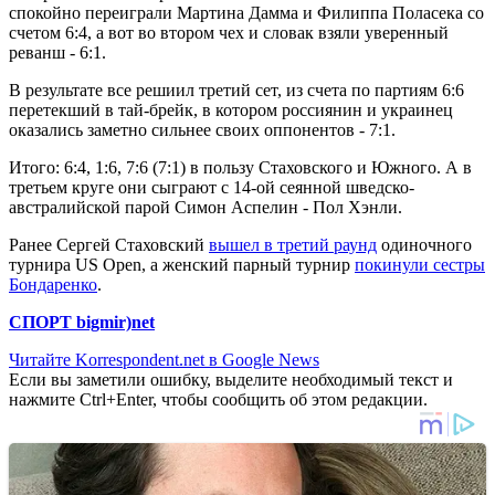
спокойно переиграли Мартина Дамма и Филиппа Поласека со
счетом 6:4, а вот во втором чех и словак взяли уверенный
реванш - 6:1.
В результате все решиил третий сет, из счета по партиям 6:6
перетекший в тай-брейк, в котором россиянин и украинец
оказались заметно сильнее своих оппонентов - 7:1.
Итого: 6:4, 1:6, 7:6 (7:1) в пользу Стаховского и Южного. А в
третьем круге они сыграют с 14-ой сеянной шведско-
австралийской парой Симон Аспелин - Пол Хэнли.
Ранее Сергей Стаховский
вышел в третий раунд
одиночного
турнира US Open, а женский парный турнир
покинули сестры
Бондаренко
.
СПОРТ bigmir)net
Читайте Korrespondent.net в Google News
Если вы заметили ошибку, выделите необходимый текст и
нажмите Ctrl+Enter, чтобы сообщить об этом редакции.