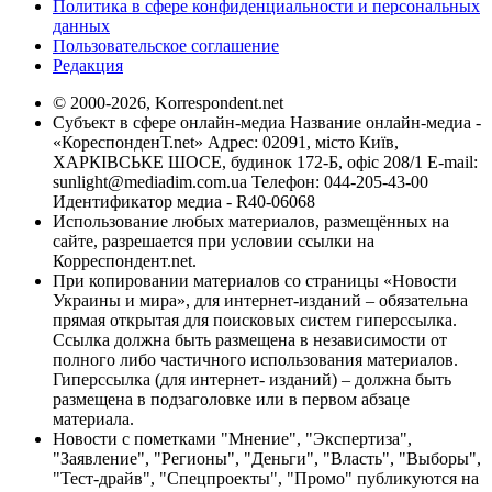
Политика в сфере конфиденциальности и персональных
данных
Пользовательское соглашение
Редакция
© 2000-2026, Korrespondent.net
Субъект в сфере онлайн-медиа Название онлайн-медиа -
«КореспонденТ.net» Адрес: 02091, місто Київ,
ХАРКІВСЬКЕ ШОСЕ, будинок 172-Б, офіс 208/1 E-mail:
sunlight@mediadim.com.ua
Телефон: 044-205-43-00
Идентификатор медиа - R40-06068
Использование любых материалов, размещённых на
сайте, разрешается при условии ссылки на
Корреспондент.net.
При копировании материалов со страницы «Новости
Украины и мира», для интернет-изданий – обязательна
прямая открытая для поисковых систем гиперссылка.
Ссылка должна быть размещена в независимости от
полного либо частичного использования материалов.
Гиперссылка (для интернет- изданий) – должна быть
размещена в подзаголовке или в первом абзаце
материала.
Новости с пометками "Мнение", "Экспертиза",
"Заявление", "Регионы", "Деньги", "Власть", "Выборы",
"Тест-драйв", "Спецпроекты", "Промо" публикуются на