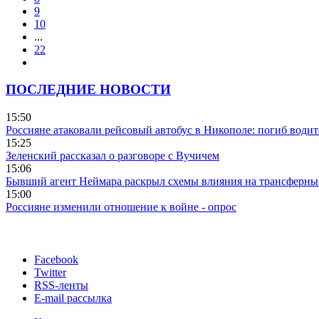
9
10
...
22
ПОСЛЕДНИЕ НОВОСТИ
15:50
Россияне атаковали рейсовый автобус в Никополе: погиб водит
15:25
Зеленский рассказал о разговоре с Вучичем
15:06
Бывший агент Неймара раскрыл схемы влияния на трансферн
15:00
Россияне изменили отношение к войне - опрос
Facebook
Twitter
RSS-ленты
E-mail рассылка