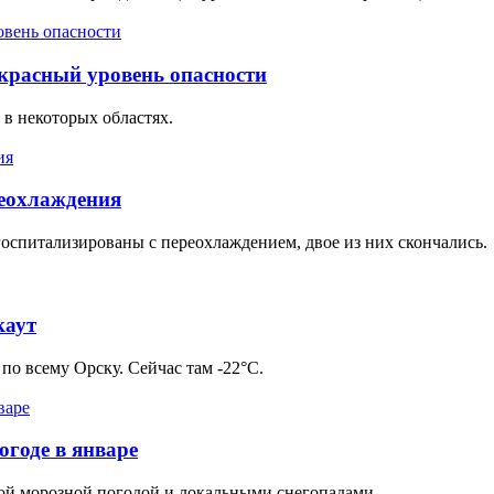
 красный уровень опасности
в некоторых областях.
реохлаждения
госпитализированы с переохлаждением, двое из них скончались.
каут
 по всему Орску. Сейчас там -22°C.
огоде в январе
хой морозной погодой и локальными снегопадами.