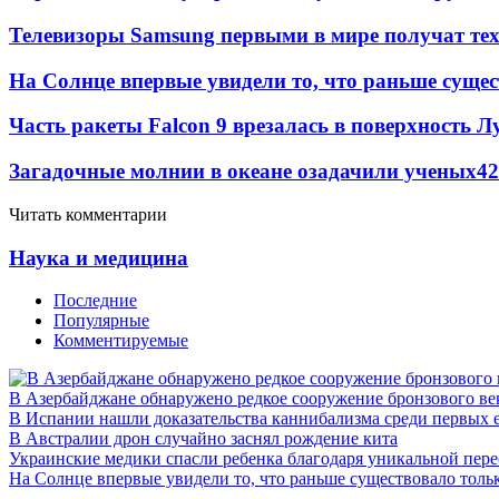
Телевизоры Samsung первыми в мире получат т
На Солнце впервые увидели то, что раньше сущес
Часть ракеты Falcon 9 врезалась в поверхность 
Загадочные молнии в океане озадачили ученых
42
Читать комментарии
Наука и медицина
Последние
Популярные
Комментируемые
В Азербайджане обнаружено редкое сооружение бронзового ве
В Испании нашли доказательства каннибализма среди первых 
В Австралии дрон случайно заснял рождение кита
Украинские медики спасли ребенка благодаря уникальной пере
На Солнце впервые увидели то, что раньше существовало тольк