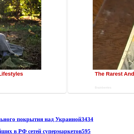
ильного покрытия над Украиной
3434
йших в РФ сетей супермаркетов
595