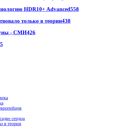
ехнологию HDR10+ Advanced
558
твовало только в теории
438
Луны - СМИ
426
5
ка
европейцев
садке сердца
о в теории