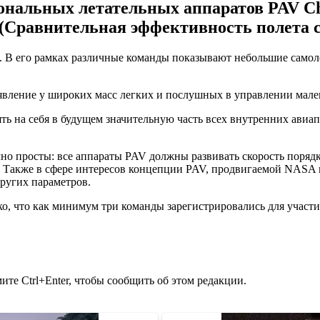
ональных летательных аппаратов PAV Ch
Сравнительная эффективность полета с
ода. В его рамках различные команды показывают небольшие само
явление у широких масс легких и послушных в управлении мален
ь на себя в будущем значительную часть всех внутренних авиапе
но просты: все аппараты PAV должны развивать скорость порядка
у. Также в сфере интересов концепции PAV, продвигаемой NASA
других параметров.
ько, что как минимум три команды зарегистрировались для участ
те Ctrl+Enter, чтобы сообщить об этом редакции.