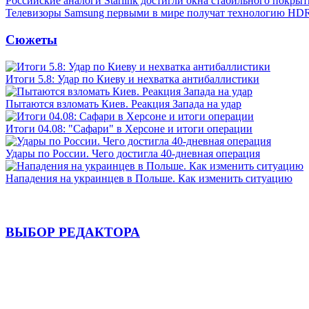
Российские аналоги Starlink достигли окна стабильного покры
Телевизоры Samsung первыми в мире получат технологию HD
Сюжеты
Итоги 5.8: Удар по Киеву и нехватка антибаллистики
Пытаются взломать Киев. Реакция Запада на удар
Итоги 04.08: "Сафари" в Херсоне и итоги операции
Удары по России. Чего достигла 40-дневная операция
Нападения на украинцев в Польше. Как изменить ситуацию
ВЫБОР РЕДАКТОРА