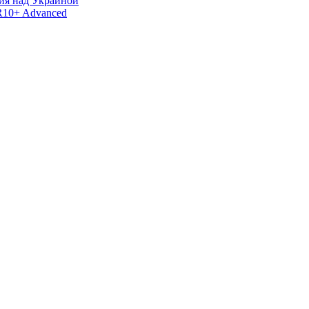
тия над Украиной
R10+ Advanced