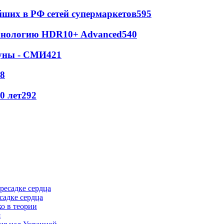
йших в РФ сетей супермаркетов
595
ехнологию HDR10+ Advanced
540
Луны - СМИ
421
8
0 лет
292
садке сердца
о в теории
я