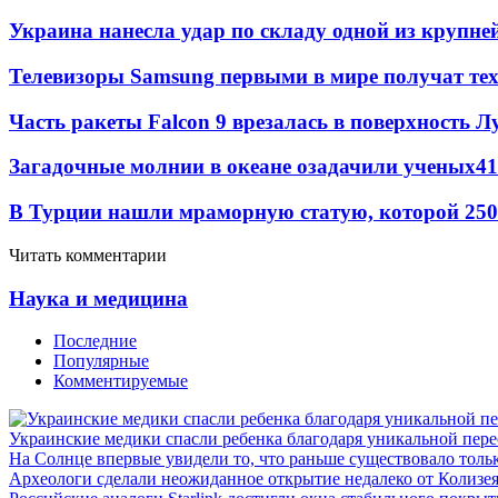
Украина нанесла удар по складу одной из крупне
Телевизоры Samsung первыми в мире получат т
Часть ракеты Falcon 9 врезалась в поверхность 
Загадочные молнии в океане озадачили ученых
41
В Турции нашли мраморную статую, которой 250
Читать комментарии
Наука и медицина
Последние
Популярные
Комментируемые
Украинские медики спасли ребенка благодаря уникальной пере
На Солнце впервые увидели то, что раньше существовало тольк
Археологи сделали неожиданное открытие недалеко от Колизе