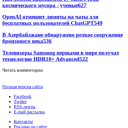
космического мусора - ученые
627
OpenAI отменяет лимиты на чаты для
бесплатных пользователей ChatGPT
549
В Азербайджане обнаружено редкое сооружение
бронзового века
536
Телевизоры Samsung первыми в мире получат
технологию HDR10+ Advanced
522
Читать комментарии
Полная версия сайта
Facebook
Twitter
RSS-ленты
E-mail рассылка
Контакты
Реклама на сайте