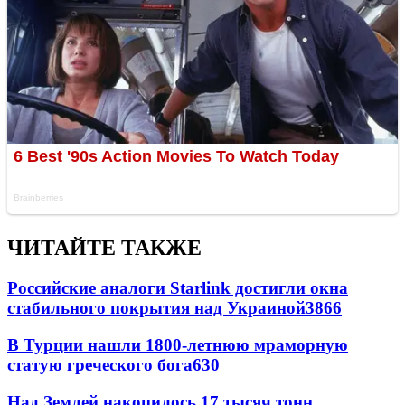
ЧИТАЙТЕ ТАКЖЕ
Российские аналоги Starlink достигли окна
стабильного покрытия над Украиной
3866
В Турции нашли 1800-летнюю мраморную
статую греческого бога
630
Над Землей накопилось 17 тысяч тонн