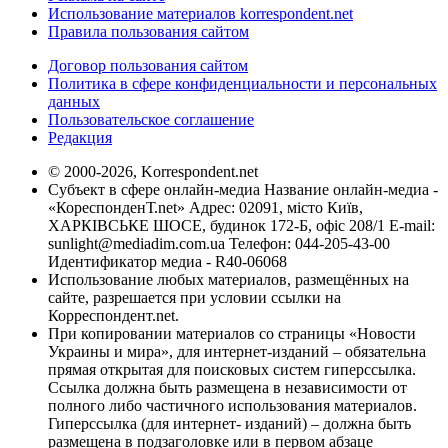
Использование материалов korrespondent.net
Правила пользования сайтом
Договор пользования сайтом
Политика в сфере конфиденциальности и персональных
данных
Пользовательское соглашение
Редакция
© 2000-2026, Korrespondent.net
Субъект в сфере онлайн-медиа Название онлайн-медиа -
«КореспонденТ.net» Адрес: 02091, місто Київ,
ХАРКІВСЬКЕ ШОСЕ, будинок 172-Б, офіс 208/1 E-mail:
sunlight@mediadim.com.ua
Телефон: 044-205-43-00
Идентификатор медиа - R40-06068
Использование любых материалов, размещённых на
сайте, разрешается при условии ссылки на
Корреспондент.net.
При копировании материалов со страницы «Новости
Украины и мира», для интернет-изданий – обязательна
прямая открытая для поисковых систем гиперссылка.
Ссылка должна быть размещена в независимости от
полного либо частичного использования материалов.
Гиперссылка (для интернет- изданий) – должна быть
размещена в подзаголовке или в первом абзаце