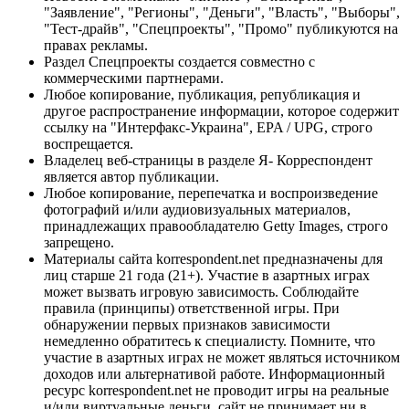
"Заявление", "Регионы", "Деньги", "Власть", "Выборы",
"Тест-драйв", "Спецпроекты", "Промо" публикуются на
правах рекламы.
Раздел Спецпроекты создается совместно с
коммерческими партнерами.
Любое копирование, публикация, републикация и
другое распространение информации, которое содержит
ссылку на "Интерфакс-Украина", EPA / UPG, строго
воспрещается.
Владелец веб-страницы в разделе Я- Корреспондент
является автор публикации.
Любое копирование, перепечатка и воспроизведение
фотографий и/или аудиовизуальных материалов,
принадлежащих правообладателю Getty Images, строго
запрещено.
Материалы сайта korrespondent.net предназначены для
лиц старше 21 года (21+). Участие в азартных играх
может вызвать игровую зависимость. Соблюдайте
правила (принципы) ответственной игры. При
обнаружении первых признаков зависимости
немедленно обратитесь к специалисту. Помните, что
участие в азартных играх не может являться источником
доходов или альтернативой работе. Информационный
ресурс korrespondent.net не проводит игры на реальные
и/или виртуальные деньги, сайт не принимает ни в