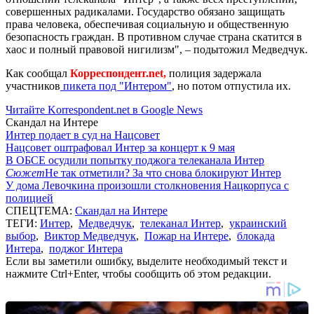
совершенных радикалами. Государство обязано защищать
права человека, обеспечивая социальную и общественную
безопасность граждан. В противном случае страна скатится в
хаос и полный правовой нигилизм", – подытожил Медведчук.
Как сообщал
Корреспондент.net,
полиция задержала
участников
пикета под "Интером"
, но потом отпустила их.
Читайте Korrespondent.net в Google News
Скандал на Интере
Интер подает в суд на Нацсовет
Нацсовет оштрафовал Интер за концерт к 9 мая
В ОБСЕ осудили попытку поджога телеканала Интер
Сюжет
Не так отметили? За что снова блокируют Интер
У дома Левочкина произошли столкновения Нацкорпуса с
полицией
СПЕЦТЕМА:
Скандал на Интере
ТЕГИ:
Интер
,
Медведчук
,
телеканал Интер
,
украинский
выбор
,
Виктор Медведчук
,
Пожар на Интере
,
блокада
Интера
,
поджог Интера
Если вы заметили ошибку, выделите необходимый текст и
нажмите Ctrl+Enter, чтобы сообщить об этом редакции.