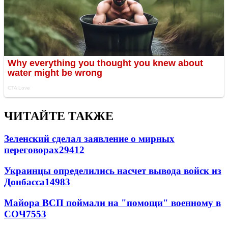
ЧИТАЙТЕ ТАКЖЕ
Зеленский сделал заявление о мирных
переговорах
29412
Украинцы определились насчет вывода войск из
Донбасса
14983
Майора ВСП поймали на "помощи" военному в
СОЧ
7553