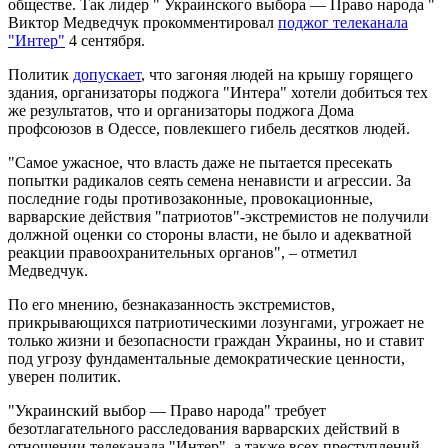
обществе. Так лидер " Украинского выбора ― Право народа "
Виктор Медведчук прокомментировал
поджог телеканала
"Интер"
4 сентября.
Политик
допускает
, что загоняя людей на крышу горящего
здания, организаторы поджога "Интера" хотели добиться тех
же результатов, что и организаторы поджога Дома
профсоюзов в Одессе, повлекшего гибель десятков людей.
"Самое ужасное, что власть даже не пытается пресекать
попытки радикалов сеять семена ненависти и агрессии. За
последние годы противозаконные, провокационные,
варварские действия "патриотов"-экстремистов не получили
должной оценки со стороны власти, не было и адекватной
реакции правоохранительных органов", – отметил
Медведчук.
По его мнению, безнаказанность экстремистов,
прикрывающихся патриотическими лозунгами, угрожает не
только жизни и безопасности граждан Украины, но и ставит
под угрозу фундаментальные демократические ценности,
уверен политик.
"Украинский выбор ― Право народа" требует
безотлагательного расследования варварских действий в
отношении телеканала "Интер", а также всех преступлений,