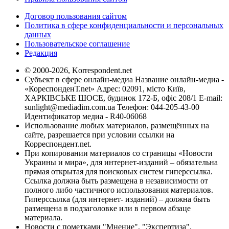
Договор пользования сайтом
Политика в сфере конфиденциальности и персональных
данных
Пользовательское соглашение
Редакция
© 2000-2026, Korrespondent.net
Субъект в сфере онлайн-медиа Название онлайн-медиа -
«КореспонденТ.net» Адрес: 02091, місто Київ,
ХАРКІВСЬКЕ ШОСЕ, будинок 172-Б, офіс 208/1 E-mail:
sunlight@mediadim.com.ua
Телефон: 044-205-43-00
Идентификатор медиа - R40-06068
Использование любых материалов, размещённых на
сайте, разрешается при условии ссылки на
Корреспондент.net.
При копировании материалов со страницы «Новости
Украины и мира», для интернет-изданий – обязательна
прямая открытая для поисковых систем гиперссылка.
Ссылка должна быть размещена в независимости от
полного либо частичного использования материалов.
Гиперссылка (для интернет- изданий) – должна быть
размещена в подзаголовке или в первом абзаце
материала.
Новости с пометками "Мнение", "Экспертиза",