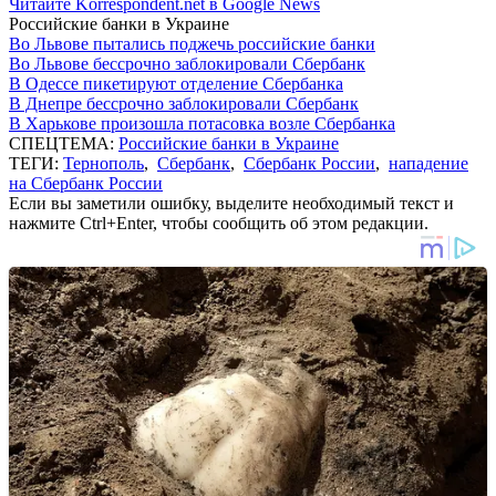
Читайте Korrespondent.net в Google News
Российские банки в Украине
Во Львове пытались поджечь российские банки
Во Львове бессрочно заблокировали Сбербанк
В Одессе пикетируют отделение Сбербанка
В Днепре бессрочно заблокировали Сбербанк
В Харькове произошла потасовка возле Сбербанка
СПЕЦТЕМА:
Российские банки в Украине
ТЕГИ:
Тернополь
,
Сбербанк
,
Сбербанк России
,
нападение
на Сбербанк России
Если вы заметили ошибку, выделите необходимый текст и
нажмите Ctrl+Enter, чтобы сообщить об этом редакции.