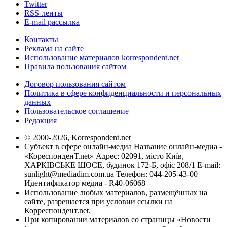
Twitter
RSS-ленты
E-mail рассылка
Контакты
Реклама на сайте
Использование материалов korrespondent.net
Правила пользования сайтом
Договор пользования сайтом
Политика в сфере конфиденциальности и персональных
данных
Пользовательское соглашение
Редакция
© 2000-2026, Korrespondent.net
Субъект в сфере онлайн-медиа Название онлайн-медиа -
«КореспонденТ.net» Адрес: 02091, місто Київ,
ХАРКІВСЬКЕ ШОСЕ, будинок 172-Б, офіс 208/1 E-mail:
sunlight@mediadim.com.ua
Телефон: 044-205-43-00
Идентификатор медиа - R40-06068
Использование любых материалов, размещённых на
сайте, разрешается при условии ссылки на
Корреспондент.net.
При копировании материалов со страницы «Новости