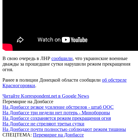
В свою очередь в ЛНР
сообщили
, что украинские военные
дважды за прошедшие сутки нарушили режим прекращения
огня.
Ранее в полиции Донецкой области сообщили
об обстреле
Красногоровки
.
Читайте Korrespondent.net в Google News
Перемирие на Донбассе
На Донбассе резкое усиление обстрелов - штаб ООС
На Донбассе три недели нет потерь - Минобороны
На Донбассе сохраняется режим прекращения огня
На Донбассе не стреляют третьи сутки
На Донбассе почти полностью соблюдают режим тишины
СПЕЦТЕМА:
Перемирие на Донбассе