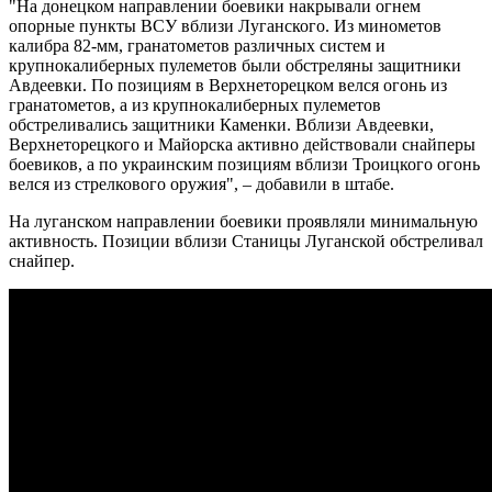
"На донецком направлении боевики накрывали огнем
опорные пункты ВСУ вблизи Луганского. Из минометов
калибра 82-мм, гранатометов различных систем и
крупнокалиберных пулеметов были обстреляны защитники
Авдеевки. По позициям в Верхнеторецком велся огонь из
гранатометов, а из крупнокалиберных пулеметов
обстреливались защитники Каменки. Вблизи Авдеевки,
Верхнеторецкого и Майорска активно действовали снайперы
боевиков, а по украинским позициям вблизи Троицкого огонь
велся из стрелкового оружия", – добавили в штабе.
На луганском направлении боевики проявляли минимальную
активность. Позиции вблизи Станицы Луганской обстреливал
снайпер.