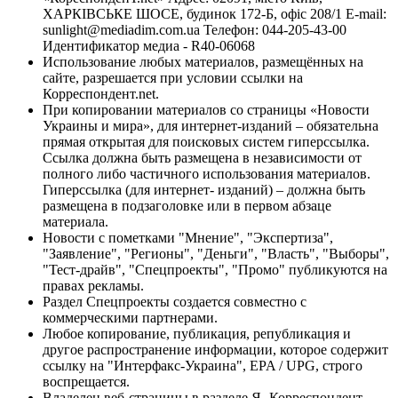
ХАРКІВСЬКЕ ШОСЕ, будинок 172-Б, офіс 208/1 E-mail:
sunlight@mediadim.com.ua
Телефон: 044-205-43-00
Идентификатор медиа - R40-06068
Использование любых материалов, размещённых на
сайте, разрешается при условии ссылки на
Корреспондент.net.
При копировании материалов со страницы «Новости
Украины и мира», для интернет-изданий – обязательна
прямая открытая для поисковых систем гиперссылка.
Ссылка должна быть размещена в независимости от
полного либо частичного использования материалов.
Гиперссылка (для интернет- изданий) – должна быть
размещена в подзаголовке или в первом абзаце
материала.
Новости с пометками "Мнение", "Экспертиза",
"Заявление", "Регионы", "Деньги", "Власть", "Выборы",
"Тест-драйв", "Спецпроекты", "Промо" публикуются на
правах рекламы.
Раздел Спецпроекты создается совместно с
коммерческими партнерами.
Любое копирование, публикация, републикация и
другое распространение информации, которое содержит
ссылку на "Интерфакс-Украина", EPA / UPG, строго
воспрещается.
Владелец веб-страницы в разделе Я- Корреспондент