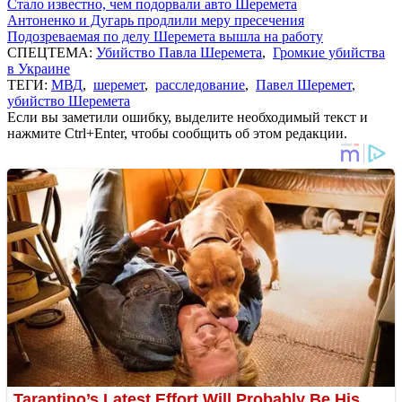
Стало известно, чем подорвали авто Шеремета
Антоненко и Дугарь продлили меру пресечения
Подозреваемая по делу Шеремета вышла на работу
СПЕЦТЕМА:
Убийство Павла Шеремета
,
Громкие убийства
в Украине
ТЕГИ:
МВД
,
шеремет
,
расследование
,
Павел Шеремет
,
убийство Шеремета
Если вы заметили ошибку, выделите необходимый текст и
нажмите Ctrl+Enter, чтобы сообщить об этом редакции.