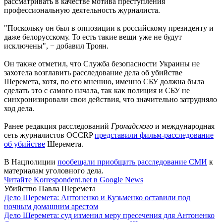
рассматривать в качестве мотива преступления
профессиональную деятельность журналиста.
"Поскольку он был в оппозиции к российскому президенту и
даже белорусскому. То есть такие вещи уже не будут
исключены", − добавил Троян.
Он также отметил, что Служба безопасности Украины не
захотела возглавить расследование дела об убийстве
Шеремета, хотя, по его мнению, именно СБУ должна была
сделать это с самого начала, так как полиция и СБУ не
синхронизировали свои действия, что значительно затрудняло
ход дела.
Ранее редакция расследований
Громадского
и международная
сеть журналистов OCCRP
представили фильм-расследование
об убийстве
Шеремета.
В Нацполиции
пообещали приобщить расследование СМИ
к
материалам уголовного дела.
Читайте Korrespondent.net в Google News
Убийство Павла Шеремета
Дело Шеремета: Антоненко и Кузьменко оставили под
ночным домашним арестом
Дело Шеремета: суд изменил меру пресечения для Антоненко