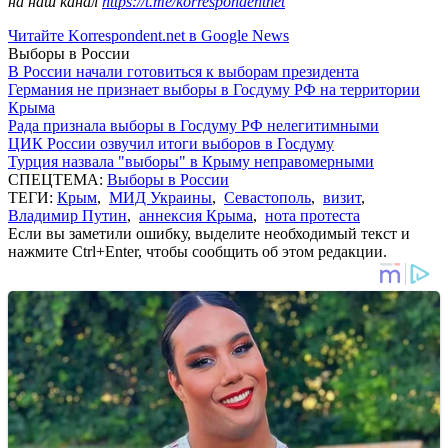
на наш канал
https://t.me/korrespondentnet
Читайте Korrespondent.net в Google News
Выборы в России
В России начали готовиться к выборам президента
Германия не признает выборы в Госдуму РФ на территории
Крыма
Рада признала выборы в Госдуму РФ нелегитимными
ЦИК России озвучил итоги выборов в Госдуму
Турция назвала "выборы" в Крыму неправомерными
СПЕЦТЕМА:
Выборы в России
ТЕГИ:
Крым
,
МИД Украины
,
Севастополь
,
визит
,
Владимир Путин
,
аннексия Крыма
,
нота протеста
Если вы заметили ошибку, выделите необходимый текст и
нажмите Ctrl+Enter, чтобы сообщить об этом редакции.