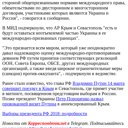
стороной общепризнанными нормами международного права,
обязательствами по двусторонним и многосторонним
договорам, участниками которых являются Украина и
Россия", - говорится в сообщении.
В МИД подчеркнули, что АР Крым и Севастополь "есть и
будут оставаться неотъемлемой частью Украины в ее
международно-признанных границах".
"Это признается всем миром, который уже неоднократно
давал надлежащую оценку международно-противоправным
деянием РФ путем принятия соответствующих резолюций
ООН, Совета Европы, ОБСЕ, других международных
организаций, а также введя широкие ограничительные меры
(санкции) против-оккупанта", - подчеркнули в ведомстве.
Ранее стало известно, что глава РФ
Владимир Путин 14 марта
совершит поездку в Крым
и Севастополь, где примет участие
в митинге, посвященном предстоящим выборам в России.
Позже президент Украины
Петр Порошенко назвал
провокацией визит Путина
в аннексированный Крым.
Выборы президента РФ 2018: подробности
Новости от
Корреспондент.net
в Telegram. Подписывайтесь