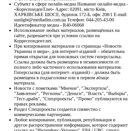
Субъект в сфере онлайн-медиа Название онлайн-медиа -
«КореспонденТ.net» Адрес: 02091, місто Київ,
ХАРКІВСЬКЕ ШОСЕ, будинок 172-Б, офіс 208/1 E-mail:
sunlight@mediadim.com.ua
Телефон: 044-205-43-00
Идентификатор медиа - R40-06068
Использование любых материалов, размещённых на
сайте, разрешается при условии ссылки на
Корреспондент.net.
При копировании материалов со страницы «Новости
Украины и мира», для интернет-изданий – обязательна
прямая открытая для поисковых систем гиперссылка.
Ссылка должна быть размещена в независимости от
полного либо частичного использования материалов.
Гиперссылка (для интернет- изданий) – должна быть
размещена в подзаголовке или в первом абзаце
материала.
Новости с пометками "Мнение", "Экспертиза",
"Заявление", "Регионы", "Деньги", "Власть", "Выборы",
"Тест-драйв", "Спецпроекты", "Промо" публикуются на
правах рекламы.
Раздел Спецпроекты создается совместно с
коммерческими партнерами.
Любое копирование, публикация, републикация и
другое распространение информации, которое содержит
ссылку на "Интерфакс-Украина", EPA / UPG, строго