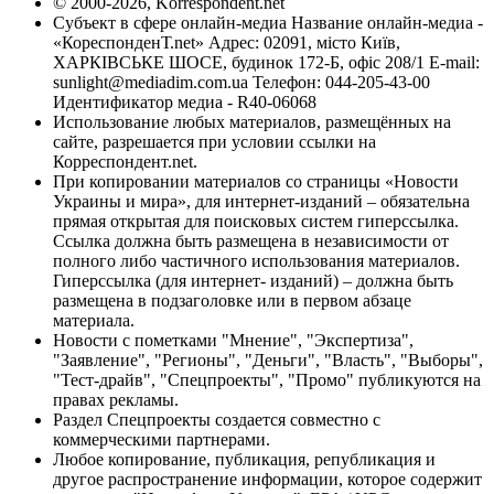
© 2000-2026, Korrespondent.net
Субъект в сфере онлайн-медиа Название онлайн-медиа -
«КореспонденТ.net» Адрес: 02091, місто Київ,
ХАРКІВСЬКЕ ШОСЕ, будинок 172-Б, офіс 208/1 E-mail:
sunlight@mediadim.com.ua
Телефон: 044-205-43-00
Идентификатор медиа - R40-06068
Использование любых материалов, размещённых на
сайте, разрешается при условии ссылки на
Корреспондент.net.
При копировании материалов со страницы «Новости
Украины и мира», для интернет-изданий – обязательна
прямая открытая для поисковых систем гиперссылка.
Ссылка должна быть размещена в независимости от
полного либо частичного использования материалов.
Гиперссылка (для интернет- изданий) – должна быть
размещена в подзаголовке или в первом абзаце
материала.
Новости с пометками "Мнение", "Экспертиза",
"Заявление", "Регионы", "Деньги", "Власть", "Выборы",
"Тест-драйв", "Спецпроекты", "Промо" публикуются на
правах рекламы.
Раздел Спецпроекты создается совместно с
коммерческими партнерами.
Любое копирование, публикация, републикация и
другое распространение информации, которое содержит