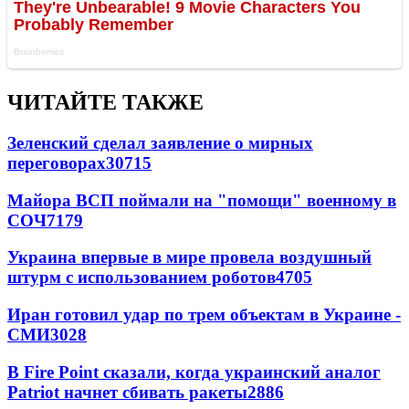
ЧИТАЙТЕ ТАКЖЕ
Зеленский сделал заявление о мирных
переговорах
30715
Майора ВСП поймали на "помощи" военному в
СОЧ
7179
Украина впервые в мире провела воздушный
штурм с использованием роботов
4705
Иран готовил удар по трем объектам в Украине -
СМИ
3028
В Fire Point сказали, когда украинский аналог
Patriot начнет сбивать ракеты
2886