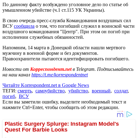
По данному факту возбуждено уголовное дело по статье об
умышленном убийстве (ч.1 ст.115 УК Украины).
В свою очередь пресс-служба Командования воздушных сил
ВСУ
сообщила
о том, что погибший служил в воинской части
воздушного командования "Центр". При этом он погиб при
исполнении служебных обязанностей.
Напомним, 14 марта в Донецкой области нашли мертвого
мужчину в военной форме и без документов.
Правоохранители пытаются идентифицировать погибшего.
Новости от
Корреспондент.net
в Telegram. Подписывайтесь
на наш канал
https://t.me/korrespondentnet
Читайте Korrespondent.net в Google News
ТЕГИ:
смерть
,
самоубийство
,
убийство
,
военный
,
солдат
,
погиб
,
ВСУ
Если вы заметили ошибку, выделите необходимый текст и
нажмите Ctrl+Enter, чтобы сообщить об этом редакции.