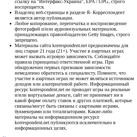
ссылку на "Интерфакс-Украина", EPA / UPG, строго
воспрещается.
Владелец веб-страницы в разделе Я- Корреспондент
является автор публикации.
Любое копирование, перепечатка и воспроизведение
фотографий и/или аудиовизуальных материалов,
принадлежащих правообладателю Getty Images, строго
запрещено.
Материалы сайта korrespondent.net предназначены для
лиц старше 21 года (21+). Участие в азартных играх
может вызвать игровую зависимость. Соблюдайте
правила (принципы) ответственной игры. При
обнаружении первых признаков зависимости
немедленно обратитесь к специалисту. Помните, что
участие в азартных играх не может являться источником
доходов или альтернативой работе. Информационный
ресурс korrespondent.net не проводит игры на реальные
и/или виртуальные деньги, сайт не принимает ни в
какой форме оплату ставок и других платежей, которые
связаны/могут быть связаны с азартными играми,
букмекерами или тотализаторами. Какие-либо
материалы на информационном ресурсе
korrespondent.net публикуются исключительно в
информационных целях.