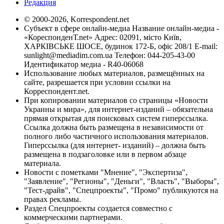
Редакция
© 2000-2026, Korrespondent.net
Субъект в сфере онлайн-медиа Название онлайн-медиа -
«КореспонденТ.net» Адрес: 02091, місто Київ,
ХАРКІВСЬКЕ ШОСЕ, будинок 172-Б, офіс 208/1 E-mail:
sunlight@mediadim.com.ua
Телефон: 044-205-43-00
Идентификатор медиа - R40-06068
Использование любых материалов, размещённых на
сайте, разрешается при условии ссылки на
Корреспондент.net.
При копировании материалов со страницы «Новости
Украины и мира», для интернет-изданий – обязательна
прямая открытая для поисковых систем гиперссылка.
Ссылка должна быть размещена в независимости от
полного либо частичного использования материалов.
Гиперссылка (для интернет- изданий) – должна быть
размещена в подзаголовке или в первом абзаце
материала.
Новости с пометками "Мнение", "Экспертиза",
"Заявление", "Регионы", "Деньги", "Власть", "Выборы",
"Тест-драйв", "Спецпроекты", "Промо" публикуются на
правах рекламы.
Раздел Спецпроекты создается совместно с
коммерческими партнерами.