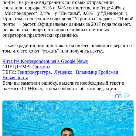
почты" на рынке внутренних почтовых отправлений
составили порядка 52% и 34% соответственно (еще 4,4% у
"Мист экспресс", 2,4% – у "Ин тайм", 0,6% – у "Деливери").
При этом в последние годы доля "Укрпочты" падает, а "Новой
почты" – растет. Официальных данных за 2017 года пока нет,
но эксперты говорят, что доли основных почтовых
операторов практически сравнялись.
Также традиционно при атаках на бизнес появились версии о
том, что его хотят “отжать” или получить взятку.
Читайте Korrespondent.net в Google News
СПЕЦТЕМА:
Сюжеты
ТЕГИ:
Генпрокуратура
,
Луценко
,
Владимир Гройсман
,
Новая почта
Если вы заметили ошибку, выделите необходимый текст и
нажмите Ctrl+Enter, чтобы сообщить об этом редакции.