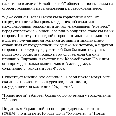
налоги, но в деле с “Новой почтой” общественность встала на
сторону компании из-за недоверия к правоохранителям.
“Даже если бы Новая Почта была корпорацией зла, их
сотрудники пили бы кровь младенцев, обслуживали
международный терроризм и лично упаковывали "новичок"
перед отправкой в Лондон, все равно общество стало бы на их
сторону. Потому что с одной стороны компания, созданная с
нуля, не получавшая ни копейки дотаций и максимально
отдаленная от государственных денежных потоков, а с другой
стороны – прокуратура, у которой был бы шанс получить
поддержку общества только в том случае, если бы они
пришли к Фирташу, Ахметову или Коломойскому. Но к ним
они приходят только выпить чаю в Амстердаме, к
сожалению”, - констатирует Фурса.
Существует мнение, что обыски в "Новой почте" могут быть
связаны с происками конкурентов, в частности,
государственной компании "Укрпочта".
"Новая почта" забирает большую долю рынка у госкомпании
"Укрпочта".
По данным Украинской ассоциации директ-маркетинга
(УАДМ), по итогам 2016 года, доли "Укрпочты" и "Новой