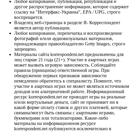
Любое копирование, публикация, републикация и
другое распространение информации, которое содержит
ссылку на "Интерфакс-Украина", EPA / UPG, строго
воспрещается.
Владелец веб-страницы в разделе Я- Корреспондент
является автор публикации.
Любое копирование, перепечатка и воспроизведение
фотографий и/или аудиовизуальных материалов,
принадлежащих правообладателю Getty Images, строго
запрещено.
Материалы сайта korrespondent.net предназначены для
лиц старше 21 года (21+). Участие в азартных играх
может вызвать игровую зависимость. Соблюдайте
правила (принципы) ответственной игры. При
обнаружении первых признаков зависимости
немедленно обратитесь к специалисту. Помните, что
участие в азартных играх не может являться источником
доходов или альтернативой работе. Информационный
ресурс korrespondent.net не проводит игры на реальные
и/или виртуальные деньги, сайт не принимает ни в
какой форме оплату ставок и других платежей, которые
связаны/могут быть связаны с азартными играми,
букмекерами или тотализаторами. Какие-либо
материалы на информационном ресурсе
korrespondent.net публикуются исключительно в