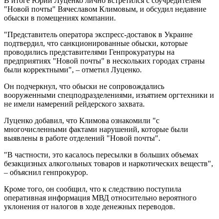
В итоге Юрий Луценко лично встретился с соучредителем
"Новой почты" Вячеславом Климовым, и обсудил недавние
обыски в помещениях компании.
"Представитель оператора экспресс-доставок в Украине
подтвердил, что санкционированные обыски, которые
проводились представителями Генпрокуратуры на
предприятиях "Новой почты" в нескольких городах страны
были корректными", – отметил Луценко.
Он подчеркнул, что обыски не сопровождались
вооруженными спецподразделениями, изъятием оргтехники и
не имели намерений рейдерского захвата.
Луценко добавил, что Климова ознакомили "с
многочисленными фактами нарушений, которые были
выявлены в работе отделений "Новой почты".
"В частности, это касалось пересылки в больших объемах
безакцизных алкогольных товаров и наркотических веществ",
– объяснил генпрокурор.
Кроме того, он сообщил, что к следствию поступила
оперативная информация МВД относительно вероятного
уклонения от налогов в ходе денежных переводов.