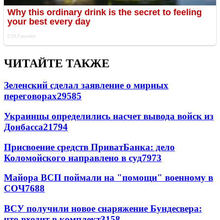
ЧИТАЙТЕ ТАКЖЕ
Зеленский сделал заявление о мирных
переговорах
29585
Украинцы определились насчет вывода войск из
Донбасса
21794
Присвоение средств ПриватБанка: дело
Коломойского направлено в суд
7973
Майора ВСП поймали на "помощи" военному в
СОЧ
7688
ВСУ получили новое снаряжение Бундесвера:
что входит в комплект
3158