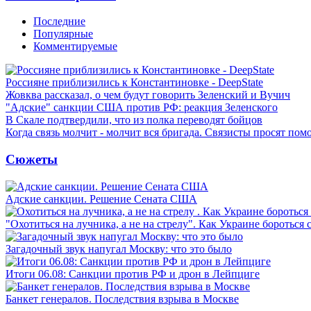
Последние
Популярные
Комментируемые
Россияне приблизились к Константиновке - DeepState
Жовква рассказал, о чем будут говорить Зеленский и Вучич
"Адские" санкции США против РФ: реакция Зеленского
В Скале подтвердили, что из полка переводят бойцов
Когда связь молчит - молчит вся бригада. Связисты просят по
Сюжеты
Адские санкции. Решение Сената США
"Охотиться на лучника, а не на стрелу". Как Украине бороться 
Загадочный звук напугал Москву: что это было
Итоги 06.08: Санкции против РФ и дрон в Лейпциге
Банкет генералов. Последствия взрыва в Москве