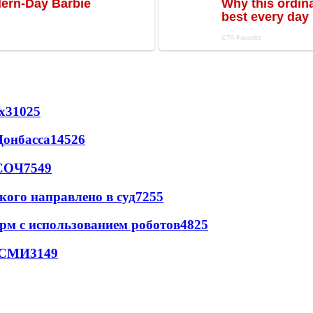
х
31025
Донбасса
14526
 СОЧ
7549
кого направлено в суд
7255
рм с использованием роботов
4825
- СМИ
3149