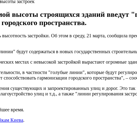
высоты застроек
ой высоты строящихся зданий введут "г
 городского пространства.
высотность застройки. Об этом в среду, 21 марта, сообщила пре
 линии" будут содержаться в новых государственных строительн
ических местах с невысокой застройкой вырастают огромные здан
льности, в частности "голубые линии", которые будут регулиро
т способствовать гармонизации городского пространства", – со
ния существующих и запроектированных улиц и дорог. Это так
агоустройство улиц и т.д., а также "линии регулирования заст
йшее время.
йкам Киева
.