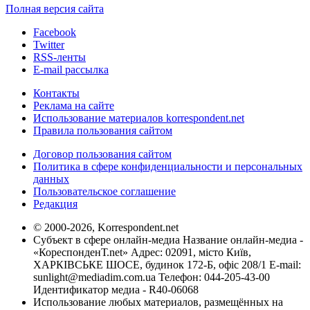
Полная версия сайта
Facebook
Twitter
RSS-ленты
E-mail рассылка
Контакты
Реклама на сайте
Использование материалов korrespondent.net
Правила пользования сайтом
Договор пользования сайтом
Политика в сфере конфиденциальности и персональных
данных
Пользовательское соглашение
Редакция
© 2000-2026, Korrespondent.net
Субъект в сфере онлайн-медиа Название онлайн-медиа -
«КореспонденТ.net» Адрес: 02091, місто Київ,
ХАРКІВСЬКЕ ШОСЕ, будинок 172-Б, офіс 208/1 E-mail:
sunlight@mediadim.com.ua
Телефон: 044-205-43-00
Идентификатор медиа - R40-06068
Использование любых материалов, размещённых на