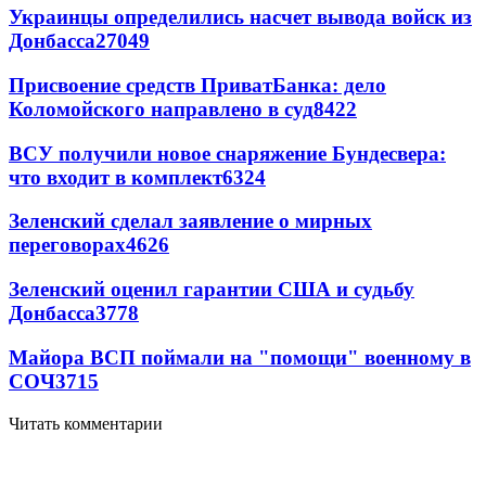
Украинцы определились насчет вывода войск из
Донбасса
27049
Присвоение средств ПриватБанка: дело
Коломойского направлено в суд
8422
ВСУ получили новое снаряжение Бундесвера:
что входит в комплект
6324
Зеленский сделал заявление о мирных
переговорах
4626
Зеленский оценил гарантии США и судьбу
Донбасса
3778
Майора ВСП поймали на "помощи" военному в
СОЧ
3715
Читать комментарии