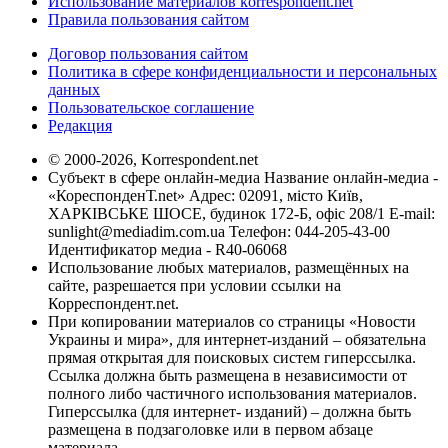
Использование материалов korrespondent.net
Правила пользования сайтом
Договор пользования сайтом
Политика в сфере конфиденциальности и персональных
данных
Пользовательское соглашение
Редакция
© 2000-2026, Korrespondent.net
Субъект в сфере онлайн-медиа Название онлайн-медиа -
«КореспонденТ.net» Адрес: 02091, місто Київ,
ХАРКІВСЬКЕ ШОСЕ, будинок 172-Б, офіс 208/1 E-mail:
sunlight@mediadim.com.ua
Телефон: 044-205-43-00
Идентификатор медиа - R40-06068
Использование любых материалов, размещённых на
сайте, разрешается при условии ссылки на
Корреспондент.net.
При копировании материалов со страницы «Новости
Украины и мира», для интернет-изданий – обязательна
прямая открытая для поисковых систем гиперссылка.
Ссылка должна быть размещена в независимости от
полного либо частичного использования материалов.
Гиперссылка (для интернет- изданий) – должна быть
размещена в подзаголовке или в первом абзаце
материала.