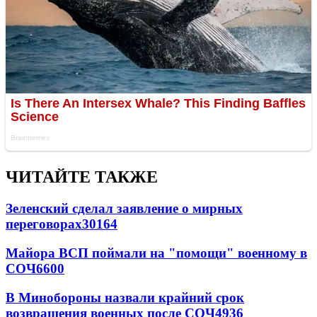
ЧИТАЙТЕ ТАКЖЕ
Зеленский сделал заявление о мирных
переговорах
30164
Майора ВСП поймали на "помощи" военному в
СОЧ
6600
В Минобороны назвали крайний срок
возвращения военных после СОЧ
4936