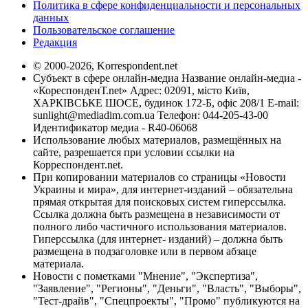
Политика в сфере конфиденциальности и персональных
данных
Пользовательское соглашение
Редакция
© 2000-2026, Korrespondent.net
Субъект в сфере онлайн-медиа Название онлайн-медиа -
«КореспонденТ.net» Адрес: 02091, місто Київ,
ХАРКІВСЬКЕ ШОСЕ, будинок 172-Б, офіс 208/1 E-mail:
sunlight@mediadim.com.ua
Телефон: 044-205-43-00
Идентификатор медиа - R40-06068
Использование любых материалов, размещённых на
сайте, разрешается при условии ссылки на
Корреспондент.net.
При копировании материалов со страницы «Новости
Украины и мира», для интернет-изданий – обязательна
прямая открытая для поисковых систем гиперссылка.
Ссылка должна быть размещена в независимости от
полного либо частичного использования материалов.
Гиперссылка (для интернет- изданий) – должна быть
размещена в подзаголовке или в первом абзаце
материала.
Новости с пометками "Мнение", "Экспертиза",
"Заявление", "Регионы", "Деньги", "Власть", "Выборы",
"Тест-драйв", "Спецпроекты", "Промо" публикуются на