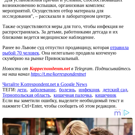
возникновению вспышки, организован комплекс
мероприятий. Осуществлен отбор материала для
исследования", – рассказали в лабораторном центре.
Также осуществляются меры для того, чтобы инфекция не
распространялась. За детьми, работниками детсада и их
близкими ведется медицинское наблюдение.
Ранее во Львове суд отпустил продавщицу, которая
отравила
рыбой 70 человек
. Она нелегально продавла копченую
скумбрию на рынке Привокзальный.
Новости от
Корреспондент.net
в Telegram. Подписывайтесь
на наш канал
https://t.me/korrespondentnet
Читайте Korrespondent.net в Google News
ТЕГИ:
дети
,
заболевание
,
болезнь
,
инфекция
,
детский сад
,
Тернопольская область
,
кишечная палочка
,
кишечник
Если вы заметили ошибку, выделите необходимый текст и
нажмите Ctrl+Enter, чтобы сообщить об этом редакции.