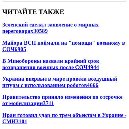
ЧИТАЙТЕ ТАКЖЕ
Зеленский сделал заявление о мирных
переговорах
30589
Майора ВСП поймали на "помощи" военному в
СОЧ
6905
В Минобороны назвали крайний срок
возвращения военных после СОЧ
4944
Украина впервые в мире провела воздушный
штурм с использованием роботов
4666
Правительство приняло изменения по отсрочке
от мобилизации
3711
Иран готовил удар по трем объектам в Украине -
СМИ
3101