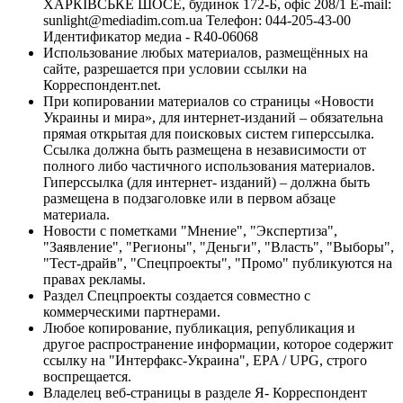
ХАРКІВСЬКЕ ШОСЕ, будинок 172-Б, офіс 208/1 E-mail:
sunlight@mediadim.com.ua
Телефон: 044-205-43-00
Идентификатор медиа - R40-06068
Использование любых материалов, размещённых на
сайте, разрешается при условии ссылки на
Корреспондент.net.
При копировании материалов со страницы «Новости
Украины и мира», для интернет-изданий – обязательна
прямая открытая для поисковых систем гиперссылка.
Ссылка должна быть размещена в независимости от
полного либо частичного использования материалов.
Гиперссылка (для интернет- изданий) – должна быть
размещена в подзаголовке или в первом абзаце
материала.
Новости с пометками "Мнение", "Экспертиза",
"Заявление", "Регионы", "Деньги", "Власть", "Выборы",
"Тест-драйв", "Спецпроекты", "Промо" публикуются на
правах рекламы.
Раздел Спецпроекты создается совместно с
коммерческими партнерами.
Любое копирование, публикация, републикация и
другое распространение информации, которое содержит
ссылку на "Интерфакс-Украина", EPA / UPG, строго
воспрещается.
Владелец веб-страницы в разделе Я- Корреспондент