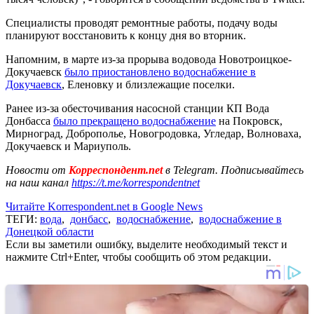
Специалисты проводят ремонтные работы, подачу воды
планируют восстановить к концу дня во вторник.
Напомним, в марте из-за прорыва водовода Новотроицкое-
Докучаевск
было приостановлено водоснабжение в
Докучаевск
, Еленовку и близлежащие поселки.
Ранее из-за обесточивания насосной станции КП Вода
Донбасса
было прекращено водоснабжение
на Покровск,
Мирноград, Доброполье, Новогродовка, Угледар, Волноваха,
Докучаевск и Мариуполь.
Новости от
Корреспондент.net
в Telegram. Подписывайтесь
на наш канал
https://t.me/korrespondentnet
Читайте Korrespondent.net в Google News
ТЕГИ:
вода
,
донбасс
,
водоснабжение
,
водоснабжение в
Донецкой области
Если вы заметили ошибку, выделите необходимый текст и
нажмите Ctrl+Enter, чтобы сообщить об этом редакции.