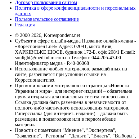
Договор пользования сайтом
Политика в сфере конфиденциальности и персональных
данных
Пользовательское соглашение
Редакция
© 2000-2026, Korrespondent.net
Субъект в сфере онлайн-медиа Название онлайн-медиа -
«КореспонденТ.net» Адрес: 02091, місто Київ,
ХАРКІВСЬКЕ ШОСЕ, будинок 172-Б, офіс 208/1 E-mail:
sunlight@mediadim.com.ua
Телефон: 044-205-43-00
Идентификатор медиа - R40-06068
Использование любых материалов, размещённых на
сайте, разрешается при условии ссылки на
Корреспондент.net.
При копировании материалов со страницы «Новости
Украины и мира», для интернет-изданий – обязательна
прямая открытая для поисковых систем гиперссылка.
Ссылка должна быть размещена в независимости от
полного либо частичного использования материалов.
Гиперссылка (для интернет- изданий) – должна быть
размещена в подзаголовке или в первом абзаце
материала.
Новости с пометками "Мнение", "Экспертиза",
"Заявление", "Регионы", "Деньги", "Власть", "Выборы",