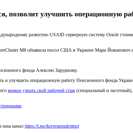
ся, позволит улучшить операционную ра
народному развитию USAID серверную систему Oracle стоимост
SuperCluster M8 объявила посол США в Украине Мари Йованович 
енсионного фонда Алексею Зарудному.
ать и улучшить операционную работу Пенсионного фонда Украи
рого
можно узнать свой рабочий стаж
(специальный и льготный),
ектронными
.
а наш канал
https://t.me/korrespondentnet