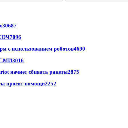
х
30687
 СОЧ
7096
рм с использованием роботов
4690
- СМИ
3016
triot начнет сбивать ракеты
2875
сты просят помощи
2252