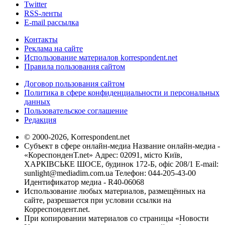
Twitter
RSS-ленты
E-mail рассылка
Контакты
Реклама на сайте
Использование материалов korrespondent.net
Правила пользования сайтом
Договор пользования сайтом
Политика в сфере конфиденциальности и персональных
данных
Пользовательское соглашение
Редакция
© 2000-2026, Korrespondent.net
Субъект в сфере онлайн-медиа Название онлайн-медиа -
«КореспонденТ.net» Адрес: 02091, місто Київ,
ХАРКІВСЬКЕ ШОСЕ, будинок 172-Б, офіс 208/1 E-mail:
sunlight@mediadim.com.ua
Телефон: 044-205-43-00
Идентификатор медиа - R40-06068
Использование любых материалов, размещённых на
сайте, разрешается при условии ссылки на
Корреспондент.net.
При копировании материалов со страницы «Новости