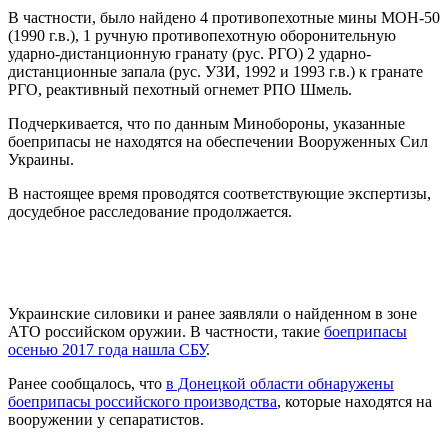
В частности, было найдено 4 противопехотные мины МОН-50
(1990 г.в.), 1 ручную противопехотную оборонительную
ударно-дистанционную гранату (рус. РГО) 2 ударно-
дистанционные запала (рус. УЗИ, 1992 и 1993 г.в.) к гранате
РГО, реактивный пехотный огнемет РПО Шмель.
Подчеркивается, что по данным Минобороны, указанные
боеприпасы не находятся на обеспечении Вооруженных Сил
Украины.
В настоящее время проводятся соответствующие экспертизы,
досудебное расследование продолжается.
Украинские силовики и ранее заявляли о найденном в зоне
АТО российском оружии. В частности, такие
боеприпасы
осенью 2017 года нашла СБУ
.
Ранее сообщалось, что
в Донецкой области обнаружены
боеприпасы российского производства
, которые находятся на
вооружении у сепаратистов.