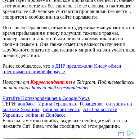
существует проблема с поиском пропавших без вести, однако
этот вопрос остается без сдвигов. По ее словам, в настоящее
время более 400 человек считаются пропавшими без вести", -
говорится в сообщении на сайте парламента.
По словам Геращенко, незаконно удерживаемые украинцы во
время пребывания в плену получили тяжелые травмы,
подвергались пыткам и были лишены коммуникации со
своими семьями. Она также отметила важность изучения
зарубежного опыта по адаптации к мирной жизни участников
боевых действий.
Ранее сообщалось, что
в ДНР предложили Киеву обмен
пленными по новой формуле
.
Новости от
Корреспондент.net
в Telegram. Подписывайтесь
на наш канал
https://t.me/korrespondentnet
Читайте Korrespondent.net в Google News
ТЕГИ:
донбасс
,
Ирина Геращенко
,
Геращенко
,
ситуация на
востоке Украины
,
пропал без вести
,
АТО на востоке
Украины
,
война на Донбассе
Если вы заметили ошибку, выделите необходимый текст и
нажмите Ctrl+Enter, чтобы сообщить об этом редакции.