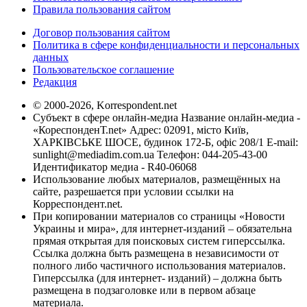
Правила пользования сайтом
Договор пользования сайтом
Политика в сфере конфиденциальности и персональных
данных
Пользовательское соглашение
Редакция
© 2000-2026, Korrespondent.net
Субъект в сфере онлайн-медиа Название онлайн-медиа -
«КореспонденТ.net» Адрес: 02091, місто Київ,
ХАРКІВСЬКЕ ШОСЕ, будинок 172-Б, офіс 208/1 E-mail:
sunlight@mediadim.com.ua
Телефон: 044-205-43-00
Идентификатор медиа - R40-06068
Использование любых материалов, размещённых на
сайте, разрешается при условии ссылки на
Корреспондент.net.
При копировании материалов со страницы «Новости
Украины и мира», для интернет-изданий – обязательна
прямая открытая для поисковых систем гиперссылка.
Ссылка должна быть размещена в независимости от
полного либо частичного использования материалов.
Гиперссылка (для интернет- изданий) – должна быть
размещена в подзаголовке или в первом абзаце
материала.