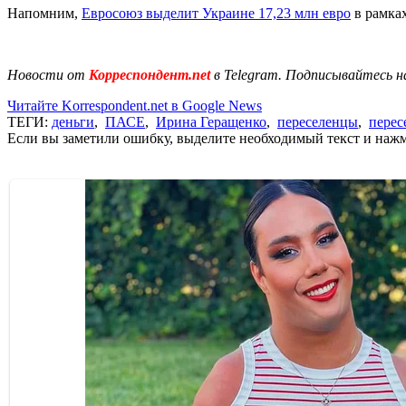
Напомним,
Евросоюз выделит Украине 17,23 млн евро
в рамка
Новости от
Корреспондент.net
в Telegram. Подписывайтесь н
Читайте Korrespondent.net в Google News
ТЕГИ:
деньги
,
ПАСЕ
,
Ирина Геращенко
,
переселенцы
,
перес
Если вы заметили ошибку, выделите необходимый текст и нажми