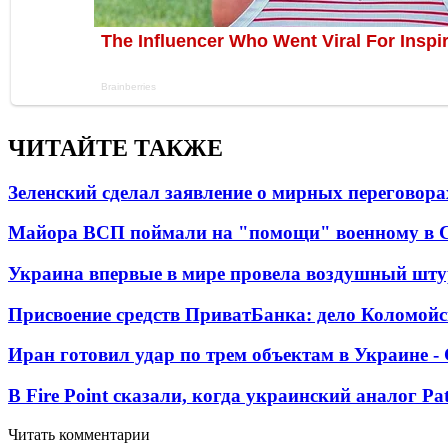
ЧИТАЙТЕ ТАКЖЕ
Зеленский сделал заявление о мирных переговора
Майора ВСП поймали на "помощи" военному в
Украина впервые в мире провела воздушный шту
Присвоение средств ПриватБанка: дело Коломойс
Иран готовил удар по трем объектам в Украине 
В Fire Point сказали, когда украинский аналог Pa
Читать комментарии