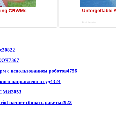
х
30822
 СОЧ
7367
рм с использованием роботов
4756
кого направлено в суд
4324
- СМИ
3053
triot начнет сбивать ракеты
2923