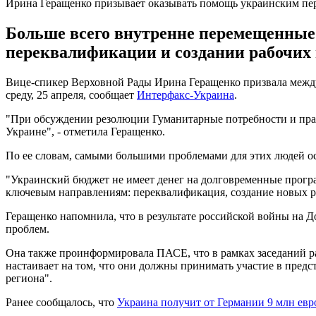
Ирина Геращенко призывает оказывать помощь украинским пе
Больше всего внутренне перемещенные 
переквалификации и создании рабочих 
Вице-спикер Верховной Рады Ирина Геращенко призвала межд
среду, 25 апреля, сообщает
Интерфакс-Украина
.
"При обсуждении резолюции Гуманитарные потребности и прав
Украине", - отметила Геращенко.
По ее словам, самыми большими проблемами для этих людей ос
"Украинский бюджет не имеет денег на долговременные прог
ключевым направлениям: переквалификация, создание новых раб
Геращенко напомнила, что в результате российской войны на Д
проблем.
Она также проинформировала ПАСЕ, что в рамках заседаний р
настаивает на том, что они должны принимать участие в пред
региона".
Ранее сообщалось, что
Украина получит от Германии 9 млн евр