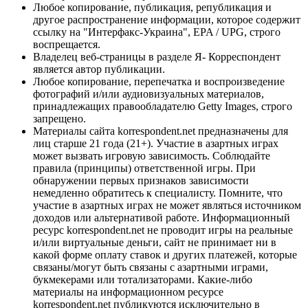
Любое копирование, публикация, републикация и
другое распространение информации, которое содержит
ссылку на "Интерфакс-Украина", EPA / UPG, строго
воспрещается.
Владелец веб-страницы в разделе Я- Корреспондент
является автор публикации.
Любое копирование, перепечатка и воспроизведение
фотографий и/или аудиовизуальных материалов,
принадлежащих правообладателю Getty Images, строго
запрещено.
Материалы сайта korrespondent.net предназначены для
лиц старше 21 года (21+). Участие в азартных играх
может вызвать игровую зависимость. Соблюдайте
правила (принципы) ответственной игры. При
обнаружении первых признаков зависимости
немедленно обратитесь к специалисту. Помните, что
участие в азартных играх не может являться источником
доходов или альтернативой работе. Информационный
ресурс korrespondent.net не проводит игры на реальные
и/или виртуальные деньги, сайт не принимает ни в
какой форме оплату ставок и других платежей, которые
связаны/могут быть связаны с азартными играми,
букмекерами или тотализаторами. Какие-либо
материалы на информационном ресурсе
korrespondent.net публикуются исключительно в