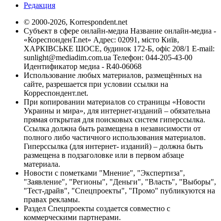
Редакция
© 2000-2026, Korrespondent.net
Субъект в сфере онлайн-медиа Название онлайн-медиа -
«КореспонденТ.net» Адрес: 02091, місто Київ,
ХАРКІВСЬКЕ ШОСЕ, будинок 172-Б, офіс 208/1 E-mail:
sunlight@mediadim.com.ua
Телефон: 044-205-43-00
Идентификатор медиа - R40-06068
Использование любых материалов, размещённых на
сайте, разрешается при условии ссылки на
Корреспондент.net.
При копировании материалов со страницы «Новости
Украины и мира», для интернет-изданий – обязательна
прямая открытая для поисковых систем гиперссылка.
Ссылка должна быть размещена в независимости от
полного либо частичного использования материалов.
Гиперссылка (для интернет- изданий) – должна быть
размещена в подзаголовке или в первом абзаце
материала.
Новости с пометками "Мнение", "Экспертиза",
"Заявление", "Регионы", "Деньги", "Власть", "Выборы",
"Тест-драйв", "Спецпроекты", "Промо" публикуются на
правах рекламы.
Раздел Спецпроекты создается совместно с
коммерческими партнерами.